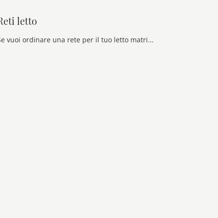
Reti letto
Se vuoi ordinare una rete per il tuo letto matrimoniale, singolo o alla francese, in showroom ti aspettano le soluzioni delle migliori marche di settore.