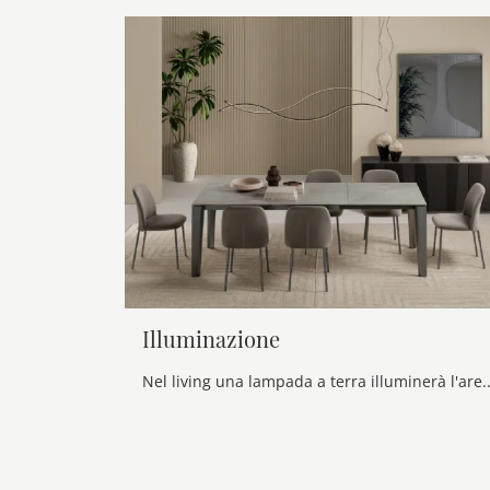
Illuminazione
Nel living una lampada a terra illuminerà l'area dei divani o una scrivania, mentre faretti e lampade ci saranno d