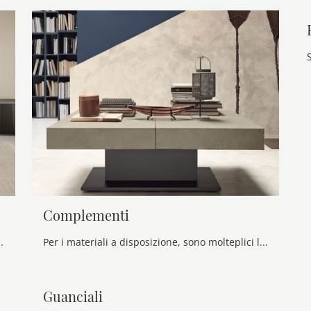
Complementi
'ausilio a valorizzare un oggetto decorativo o le vie di camminamento del giardino.
Per i materiali a disposizione, sono molteplici le alternative possibili: il legno massello, il cristallo, il metallo, la pietra, sono solo alcune delle più apprezzate opzioni offerte.
Guanciali