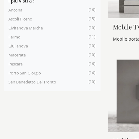
I più visti a :
Ancona
16
Ascoli Piceno
15
Mobile T
Civitanova Marche
10
Fermo
11
Giulianova
10
Macerata
10
Pescara
16
Porto San Giorgio
14
San Benedetto Del Tronto
10