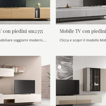
V con piedini sm2355
Mobile TV con piedin
Se vuoi ammobiliare soggiorni moderni, entra e scopri il mobile porta tv Mobile TV con piedini sm2355 della firma Maronese, prodotto in melaminico