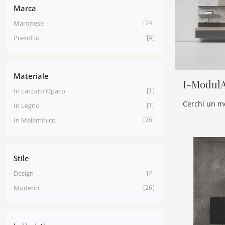
Marca
Maronese
24
Presotto
4
Materiale
I-Modul
In Laccato Opaco
1
In Legno
1
In Melaminico
26
Stile
Design
2
Moderni
26