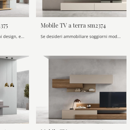
375
Mobile TV a terra sm2374
Se vuoi ammobiliare soggiorni design, entra e scopri il mobile porta tv Mobile TV a terra sm2375 del brand Maronese, prodotto in melaminico
Se desideri ammobiliare soggiorni moderni, entra e scopri il mobile porta tv Mobile TV a terra sm2374 della marca Maronese, prodotto in melaminico