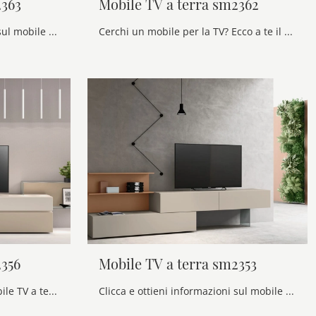
2363
Mobile TV a terra sm2362
Clicca e ottieni informazioni sul mobile porta tv Mobile TV a terra sm2363 di Maronese: realizzato in melaminico, è il prodotto perfetto per spazi ...
Cerchi un mobile per la TV? Ecco a te il modello Mobile TV a terra sm2362 di Maronese in melaminico, perfetto per spazi moderni.
2356
Mobile TV a terra sm2353
Clicca e scopri il modello Mobile TV a terra sm2356 Maronese: questo mobile per la TV in melaminico è tra le più originali soluzioni per il soggiorno.
Clicca e ottieni informazioni sul mobile porta tv Mobile TV a terra sm2353 di Maronese: realizzato in melaminico, è il prodotto perfetto per spazi ...