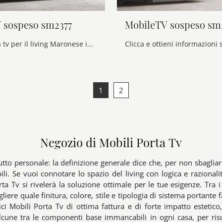
 sospeso sm2377
MobileTV sospeso sm
Mobile porta tv per il living Maronese in melaminico: clicca e scopri di più sul modello MobileTV sospeso sm2377, pensato per spazi moderni.
1
2
Negozio di Mobili Porta Tv
tutto personale: la definizione generale dice che, per non sbaglia
bili. Se vuoi connotare lo spazio del living con logica e razional
rta Tv si rivelerà la soluzione ottimale per le tue esigenze. Tra 
ere quale finitura, colore, stile e tipologia di sistema portante 
ci Mobili Porta Tv di ottima fattura e di forte impatto estetico,
 alcune tra le componenti base immancabili in ogni casa, per risu