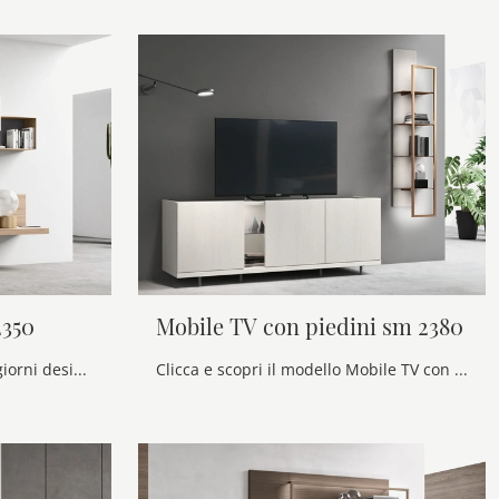
2350
Mobile TV con piedini sm 2380
Se desideri ammobiliare soggiorni design, entra e scopri il mobile porta tv Mobile TV a terra sm2350 del marchio Maronese, fatto in melaminico
Clicca e scopri il modello Mobile TV con piedini sm 2380 Maronese: questo mobile per la televisione in melaminico è tra le più originali soluzioni ...