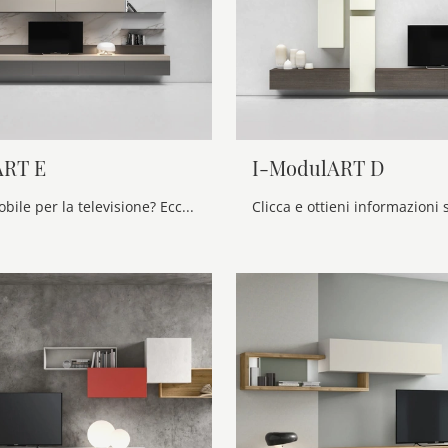
ART E
I-ModulART D
Cerchi un mobile per la televisione? Ecco a te il modello I-ModulART E di Presotto in laccato opaco, ideale per spazi moderni.