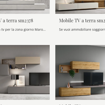
V a terra sm2378
Mobile TV a terra sm2
Mobile porta tv per la zona giorno Maronese in melaminico: clicca e ottieni informazioni sul modello Mobile TV a terra sm2378, pensato per spazi ...