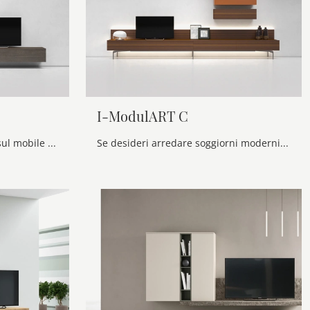
I-ModulART C
Clicca e ottieni informazioni sul mobile porta tv I-ModulART D di Presotto: realizzato in melaminico, è la scelta ideale per spazi moderni.
Se desideri arredare soggiorni moderni, entra e scopri il mobile porta tv I-ModulART C del brand Presotto, prodotto in melaminico