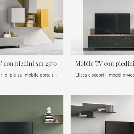
V con piedini sm 2370
Mobile TV con piedin
Clicca e scopri di più sul mobile porta tv Mobile TV con piedini sm 2370 di Maronese: realizzato in melaminico, è il prodotto perfetto per spazi ...