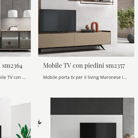
i sm2364
Mobile TV con piedini sm2357
Clicca e scopri il modello Mobile TV con piedini sm2364 Maronese: questo mobile per la televisione in melaminico è tra le più esclusive soluzioni per ...
Mobile porta tv per il living Maronese in melaminico: clicca e ottieni informazioni sul modello Mobile TV con piedini sm2357, ideale per spazi ...