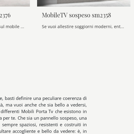
2376
MobileTV sospeso sm2358
Clicca e ottieni informazioni sul mobile porta tv MobileTV sospeso sm2376 di Maronese: realizzato in melaminico, è la scelta ideale per spazi moderni.
Se vuoi allestire soggiorni moderni, entra e scopri il mobile porta tv MobileTV sospeso sm2358 del marchio Maronese, realizzato in melaminico
re, basti definire una peculiare coerenza di
ità, ma vuoi anche che sia bello a vedersi,
i differenti Mobili Porta Tv che esistono in
fa per te. Che sia un pannello sospeso, una
 sempre spaziosi, resistenti e costruiti in
ltare accogliente e bello da vedere: è, in