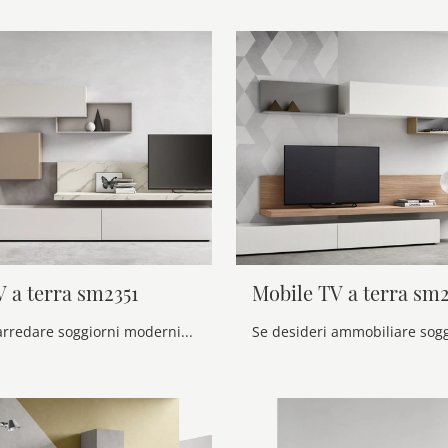
 a terra sm2351
Mobile TV a terra sm
Se desideri arredare soggiorni moderni, entra e scopri il mobile porta tv Mobile TV a terra sm2351 del brand Maronese, fatto in melaminico