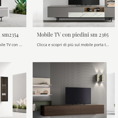
i sm2354
Mobile TV con piedini sm 2365
Clicca e scopri il modello Mobile TV con piedini sm2354 Maronese: questo mobile per la TV in melaminico è tra le più belle soluzioni per il living.
Clicca e scopri di più sul mobile porta tv Mobile TV con piedini sm 2365 di Maronese: realizzato in melaminico, ben si inserisce in spazi moderni.