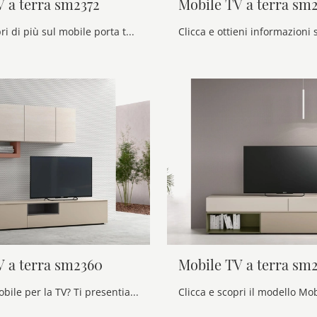
V a terra sm2372
Mobile TV a terra sm
Clicca e scopri di più sul mobile porta tv Mobile TV a terra sm2372 di Maronese: realizzato in melaminico, è il prodotto perfetto per spazi moderni.
V a terra sm2360
Mobile TV a terra sm
Cerchi un mobile per la TV? Ti presentiamo il modello Mobile TV a terra sm2360 di Maronese in melaminico, pensato per spazi moderni.