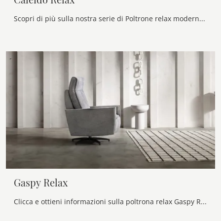
Scopri di più sulla nostra serie di Poltrone relax moderne: ottieni il massimo livello di comodità con la poltrona relax Caleido Relax in tessuto.
Gaspy Relax
Clicca e ottieni informazioni sulla poltrona relax Gaspy Relax: è studiata per accompagnare ogni movimento con facilità; guarda tutte le Poltrone ...