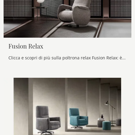
Fusion Relax
Clicca e scopri di più sulla poltrona relax Fusion Relax: è ideale per accompagnare ogni movimento con facilità; guarda tutte le Poltrone relax in ...