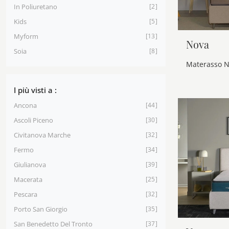
In Poliuretano
2
Kids
5
Myform
13
Nova
Soia
8
I più visti a :
Ancona
44
Ascoli Piceno
30
Civitanova Marche
32
Fermo
34
Giulianova
39
Macerata
25
Pescara
32
Porto San Giorgio
35
San Benedetto Del Tronto
37