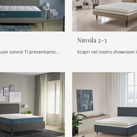
Nuvola 2-3
Esperti del buon sonno! Ti presentiamo i materassi matrimoniali a molle insacchettate di Dorelan: clicca e scopri di più sul modello Grace.