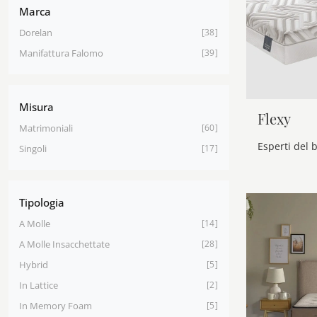
Marca
Dorelan
38
Manifattura Falomo
39
Misura
Flexy
Matrimoniali
60
Singoli
17
Tipologia
A Molle
14
A Molle Insacchettate
28
Hybrid
5
In Lattice
2
In Memory Foam
5