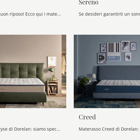
Sereno
Esperti del buon riposo! Ecco qui i materassi matrimoniali a molle di Dorelan: clicca e scopri di più sul modello Venus.
Creed
Materasso Elyse di Dorelan: siamo specialisti del buon sonno! Scopri di più sui Materassi a molle matrimoniali.