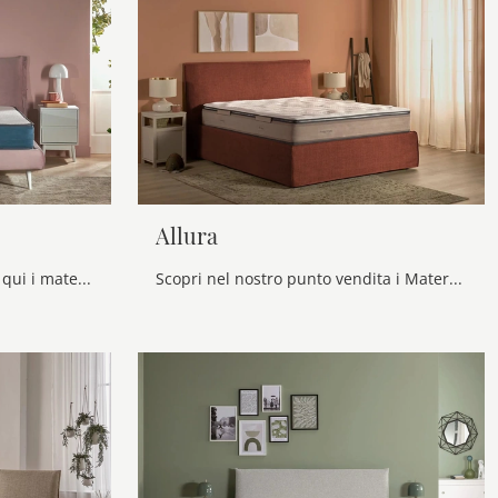
Allura
Esperti del buon sonno! Ecco qui i materassi matrimoniali a molle insacchettate di Dorelan: clicca e scopri di più sul modello Incanto.
Scopri nel nostro punto vendita i Materassi matrimoniali: il modello Allura a molle insacchettate ti attende per garantirti il riposo migliore.