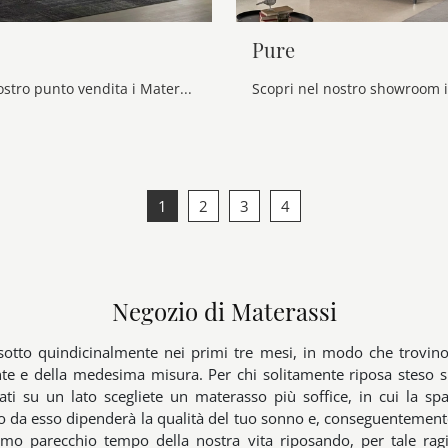
Pure
Scopri nel nostro punto vendita i Materassi matrimoniali: il modello Mira Myform ti aspetta per garantirti il sonno più profondo.
1
2
3
4
Negozio di Materassi
sotto quindicinalmente nei primi tre mesi, in modo che trovino
te e della medesima misura. Per chi solitamente riposa steso 
ati su un lato scegliete un materasso più soffice, in cui la spa
o da esso dipenderà la qualità del tuo sonno e, conseguentemente
iamo parecchio tempo della nostra vita riposando, per tale rag