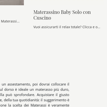
Materassino Baby Solo con
Cuscino
Scopri nel nostro showroom i Materassi matrimoniali: il modello Pure Myform ti aspetta per garantirti il sonno più profondo.
Vuoi assicurarti il relax totale? Clicca e ottieni informazioni sul materasso Materassino Baby Solo con Cuscino tra i modelli in poliuretano singoli ...
 un assestamento, poi dovrai collocare il
sul dorso è ideale un materasso più duro,
lla può sprofondare. Acquistare il giusto
, della tua quotidianità: il suggerimento è
ione la scelta dei Materassi è veramente