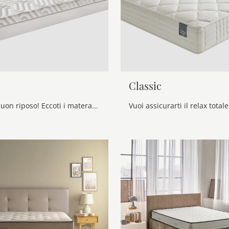
Classic
Esperti del buon riposo! Eccoti i materassi singoli a molle insacchettate di Manifattura Falomo: clicca e ottieni informazioni sul modello Flexy.