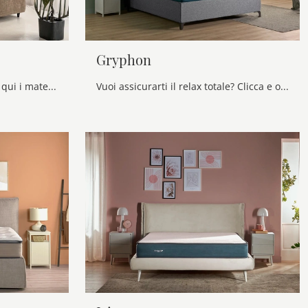
Gryphon
Esperti del buon sonno! Ecco qui i materassi matrimoniali a molle di Dorelan: clicca e ottieni informazioni sul modello Premier.
Vuoi assicurarti il relax totale? Clicca e ottieni informazioni sul materasso Gryphon tra i modelli a molle matrimoniali di Dorelan!