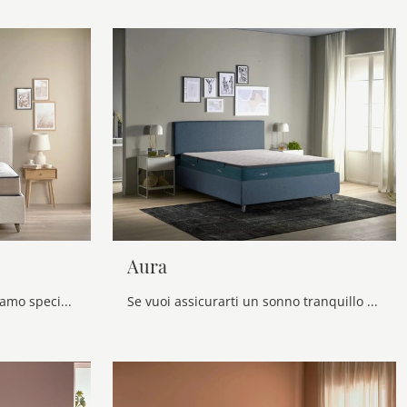
Aura
Materasso Lyra di Dorelan: siamo specialisti del buon riposo! Ottieni informazioni sui Materassi a molle insacchettate matrimoniali.
Se vuoi assicurarti un sonno tranquillo e ristoratore, scopri i Materassi a molle insacchettate matrimoniali come il modello Aura Dorelan.