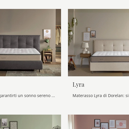
Lyra
Se desideri garantirti un sonno sereno e rigenerante, scopri i Materassi a molle insacchettate matrimoniali come il modello Velar Dorelan.