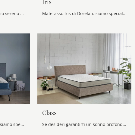
Iris
Se desideri garantirti un sonno sereno e rigenerante, scopri i Materassi a molle matrimoniali come il modello Sereno Dorelan.
Materasso Iris di Dorelan: siamo specialisti del buon riposo! Scopri di più sui Materassi a molle matrimoniali.
Class
Materasso Creed di Dorelan: siamo specialisti del buon riposo! Scopri di più sui Materassi a molle matrimoniali.
Se desideri garantirti un sonno profondo e ristoratore, scopri i Materassi a molle insacchettate matrimoniali come il modello Class Dorelan.