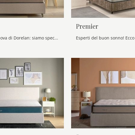
Premier
Materasso Nova di Dorelan: siamo specialisti del buon riposo! Scopri di più sui Materassi a molle matrimoniali.