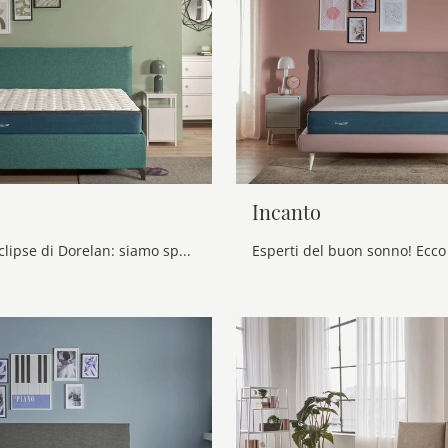
Incanto
Materasso Eclipse di Dorelan: siamo specialisti del buon riposo! Ottieni informazioni sui Materassi a molle insacchettate matrimoniali.