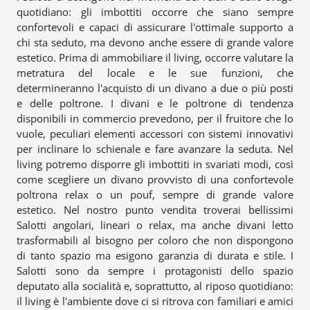
quotidiano: gli imbottiti occorre che siano sempre
confortevoli e capaci di assicurare l'ottimale supporto a
chi sta seduto, ma devono anche essere di grande valore
estetico. Prima di ammobiliare il living, occorre valutare la
metratura del locale e le sue funzioni, che
determineranno l'acquisto di un divano a due o più posti
e delle poltrone. I divani e le poltrone di tendenza
disponibili in commercio prevedono, per il fruitore che lo
vuole, peculiari elementi accessori con sistemi innovativi
per inclinare lo schienale e fare avanzare la seduta. Nel
living potremo disporre gli imbottiti in svariati modi, così
come scegliere un divano provvisto di una confortevole
poltrona relax o un pouf, sempre di grande valore
estetico. Nel nostro punto vendita troverai bellissimi
Salotti angolari, lineari o relax, ma anche divani letto
trasformabili al bisogno per coloro che non dispongono
di tanto spazio ma esigono garanzia di durata e stile. I
Salotti sono da sempre i protagonisti dello spazio
deputato alla socialità e, soprattutto, al riposo quotidiano:
il living è l'ambiente dove ci si ritrova con familiari e amici