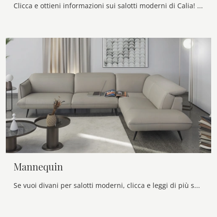
Clicca e ottieni informazioni sui salotti moderni di Calia! Vari modelli di divani, come Freestyle, ti attendono.
Mannequin
Se vuoi divani per salotti moderni, clicca e leggi di più sul modello Mannequin in pelle della marca Calia.