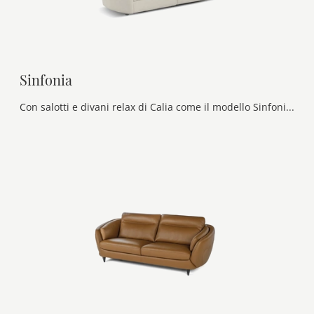
Sinfonia
Con salotti e divani relax di Calia come il modello Sinfonia in tessuto, potrai ultimare il tuo progetto d'arredo.