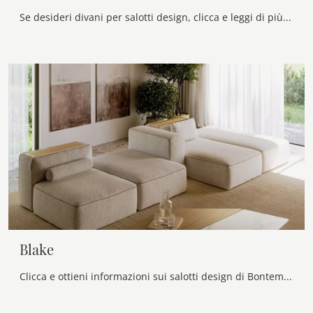
Se desideri divani per salotti design, clicca e leggi di più sul modello Mellville in tessuto della marca Ditre Italia.
Blake
Clicca e ottieni informazioni sui salotti design di Bontempi! Molteplici modelli di divani, come Blake, ti aspettano.