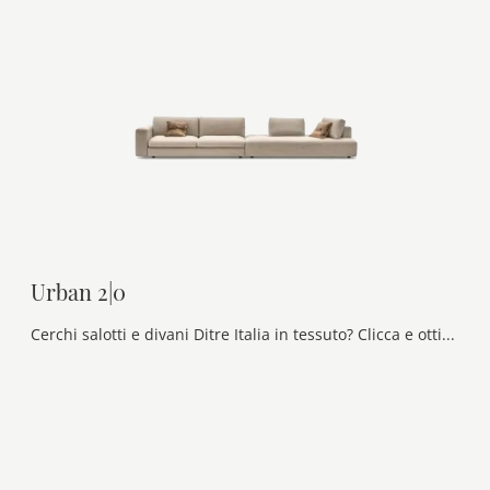
Urban 2|0
Cerchi salotti e divani Ditre Italia in tessuto? Clicca e ottieni informazioni sul modello Urban 2|0 per spazi design.