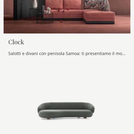
Clock
Salotti e divani con penisola Samoa: ti presentiamo il modello Clock in tessuto per completare la zona giorno.