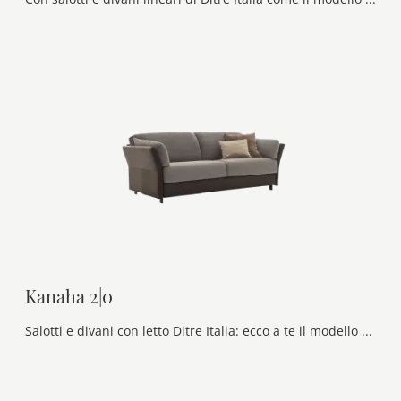
Kanaha 2|0
Salotti e divani con letto Ditre Italia: ecco a te il modello Kanaha 2|0 in tessuto per arricchire la zona giorno.