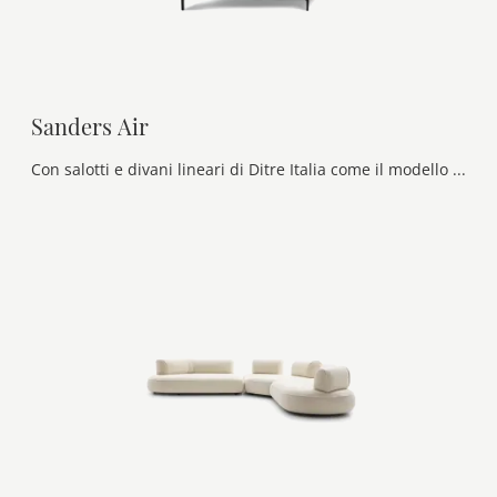
Sanders Air
Con salotti e divani lineari di Ditre Italia come il modello Sanders Air in tessuto, potrai ultimare il tuo progetto d'arredo.