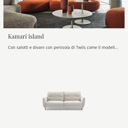
Kamari island
Con salotti e divani con penisola di Twils come il modello Kamari island in tessuto, potrai completare il tuo progetto d'arredo.