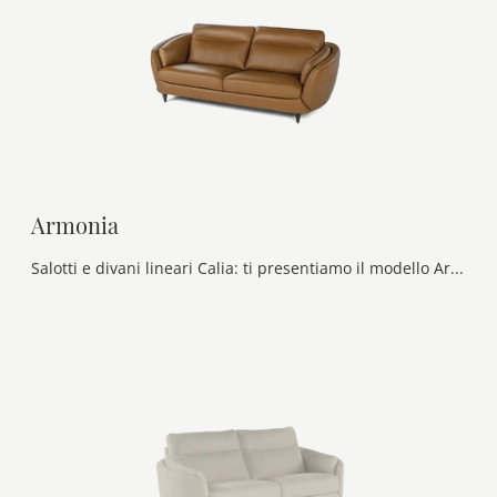
Armonia
Salotti e divani lineari Calia: ti presentiamo il modello Armonia in pelle per arricchire il soggiorno.