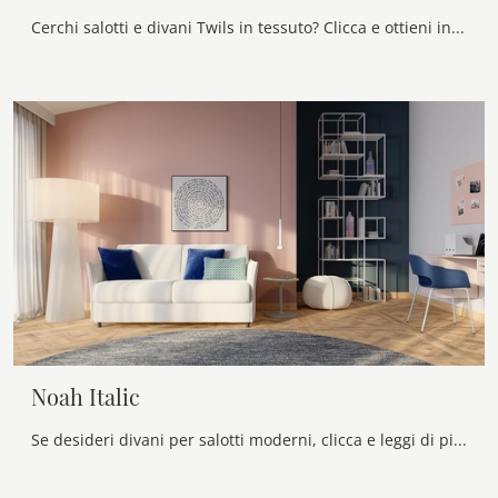
Cerchi salotti e divani Twils in tessuto? Clicca e ottieni informazioni sul modello Oliver per spazi moderni.
Noah Italic
Se desideri divani per salotti moderni, clicca e leggi di più sul modello Noah Italic in tessuto del marchio Twils.