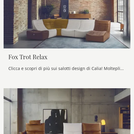
Fox Trot Relax
Clicca e scopri di più sui salotti design di Calia! Molteplici modelli di divani, come Fox Trot Relax, ti aspettano.