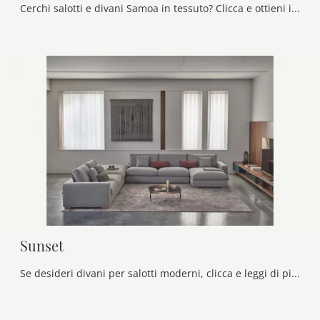
Cerchi salotti e divani Samoa in tessuto? Clicca e ottieni informazioni sul modello Deep Real Hit per spazi design.
Sunset
Se desideri divani per salotti moderni, clicca e leggi di più sul modello Sunset in tessuto del marchio Bontempi.