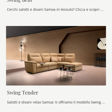
Cerchi salotti e divani Samoa in tessuto? Clicca e scopri di più sul modello Swing Bent per spazi moderni.
Swing Tender
Salotti e divani relax Samoa: ti offriamo il modello Swing Tender in tessuto per arricchire il soggiorno.