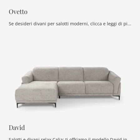
Ovetto
Se desideri divani per salotti moderni, clicca e leggi di più sul modello Ovetto in pelle della firma Calia.
David
Salotti e divani relax Calia: ti offriamo il modello David in tessuto per completare il soggiorno.