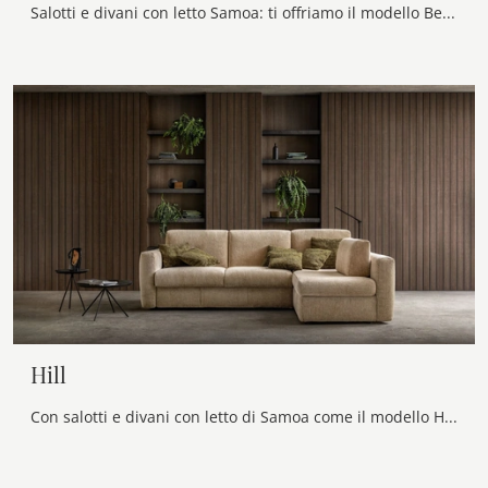
Salotti e divani con letto Samoa: ti offriamo il modello Beauty in tessuto per arricchire il living.
Hill
Con salotti e divani con letto di Samoa come il modello Hill in tessuto, potrai completare il tuo progetto d'arredo.