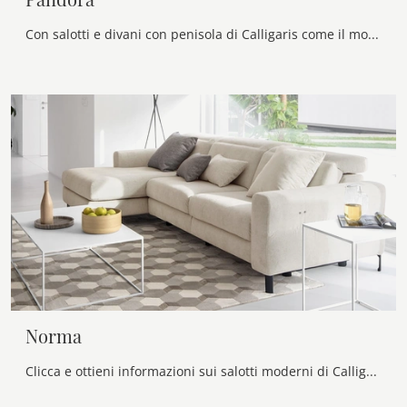
Con salotti e divani con penisola di Calligaris come il modello Pandora in tessuto, potrai ultimare il tuo concept d'arredo.
Norma
Clicca e ottieni informazioni sui salotti moderni di Calligaris! Molteplici modelli di divani, come Norma, ti aspettano.