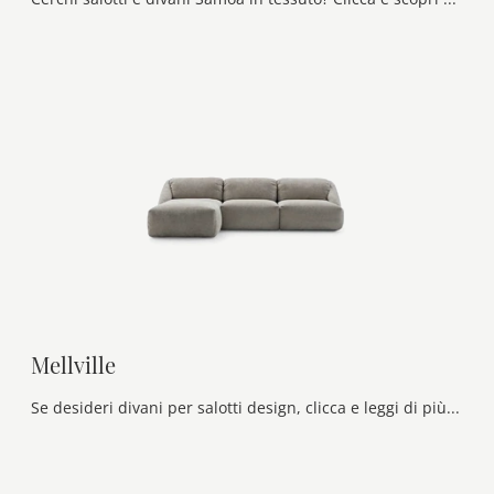
Mellville
Se desideri divani per salotti design, clicca e leggi di più sul modello Mellville in tessuto della marca Ditre Italia.