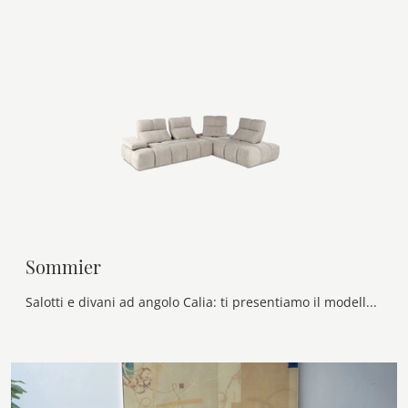
Sommier
Salotti e divani ad angolo Calia: ti presentiamo il modello Sommier in tessuto per arricchire il soggiorno.