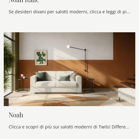
Se desideri divani per salotti moderni, clicca e leggi di più sul modello Noah Italic in tessuto del marchio Twils.
Noah
Clicca e scopri di più sui salotti moderni di Twils! Differenti modelli di divani, come Noah, ti aspettano.