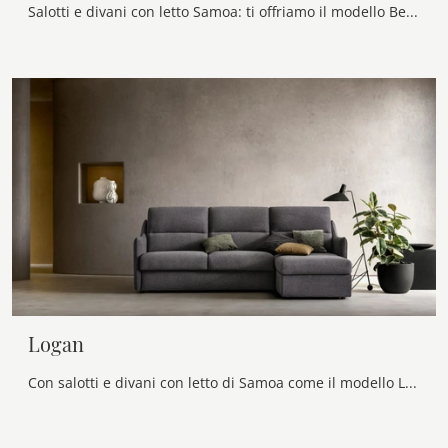
Salotti e divani con letto Samoa: ti offriamo il modello Beauty in tessuto per arricchire il living.
Logan
Con salotti e divani con letto di Samoa come il modello Logan in tessuto, potrai ultimare il tuo concept d'arredo.