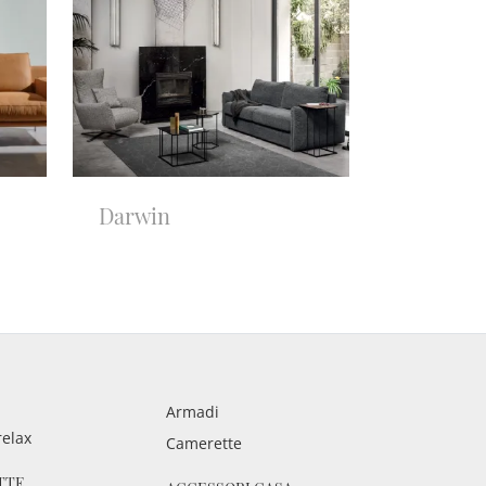
Darwin
Armadi
relax
Camerette
TTE