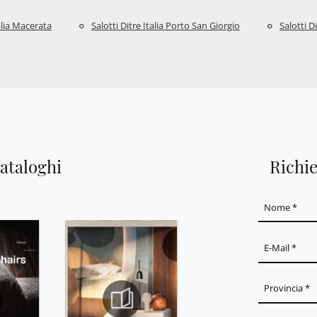
talia Macerata
Salotti Ditre Italia Porto San Giorgio
Salotti D
cataloghi
Richi