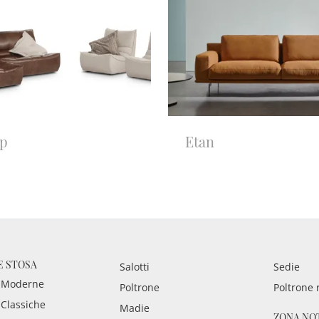
ip
Etan
E STOSA
Salotti
Sedie
 Moderne
Poltrone
Poltrone 
 Classiche
Madie
ZONA NO