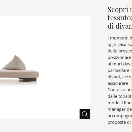
Scopri i
tessuto
di divan
I momenti di
ogni casa so
della prese
posizionare 
ai muri davan
particolare
divani, acco
assicurare i
Conta su una
dalle tonalit
modelli line
manager del
accompagnera
proposte di 