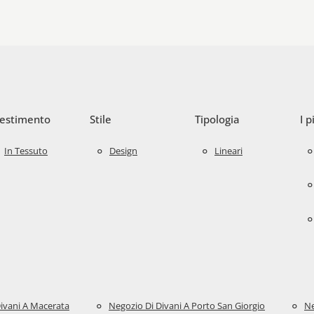
vestimento
Stile
Tipologia
I p
In Tessuto
Design
Lineari
ivani A Macerata
Negozio Di Divani A Porto San Giorgio
Ne