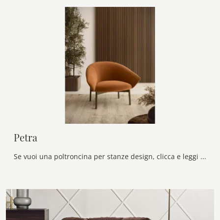
Petra
Se vuoi una poltroncina per stanze design, clicca e leggi di più sul modello Petra in tessuto del marchio Bontempi.