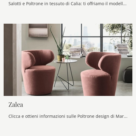
Salotti e Poltrone in tessuto di Calia: ti offriamo il modello Choco Magic in tessuto per valorizzare i tuoi spazi.
Zalea
Clicca e ottieni informazioni sulle Poltrone design di Maronese! Differenti modelli in tessuto, come Zalea, ti attendono.