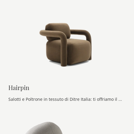
Hairpin
Salotti e Poltrone in tessuto di Ditre Italia: ti offriamo il modello Hairpin in tessuto per impreziosire i tuoi spazi.