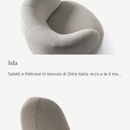
Isla
Salotti e Poltrone in tessuto di Ditre Italia: ecco a te il modello Isla in tessuto per arricchire i tuoi spazi.