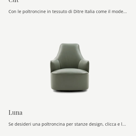
Con le poltroncine in tessuto di Ditre Italia come il modello Cut potrai ultimare il tuo concept d'arredo.
Luna
Se desideri una poltroncina per stanze design, clicca e leggi di più sul modello Luna in pelle della marca Ditre Italia.