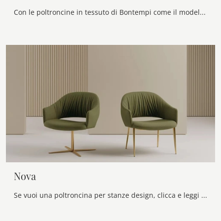
Con le poltroncine in tessuto di Bontempi come il modello Ariel potrai ultimare il tuo progetto d'arredo.
Nova
Se vuoi una poltroncina per stanze design, clicca e leggi di più sul modello Nova in tessuto della firma Bontempi.