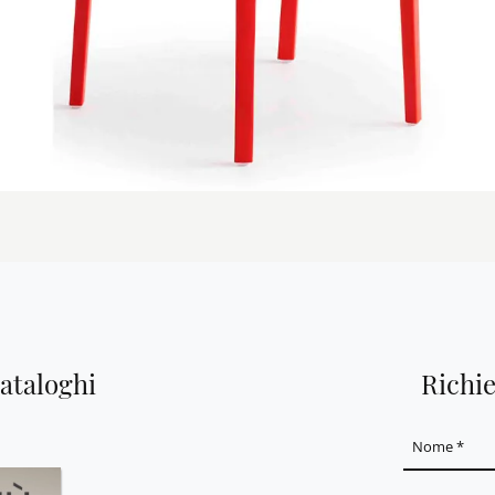
cataloghi
Richi