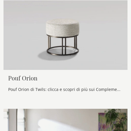
Pouf Orion
Pouf Orion di Twils: clicca e scopri di più sui Complementi e pouf moderni in tessuto del noto e rinomato brand!