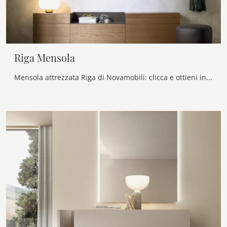
Riga Mensola
Mensola attrezzata Riga di Novamobili: clicca e ottieni informazioni sui Complementi e mensole moderni in laccato del noto e rinomato marchio!