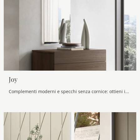
Joy
Complementi moderni e specchi senza cornice: ottieni informazioni sul modello Joy di Maronese e potrai arricchire i tuoi locali.