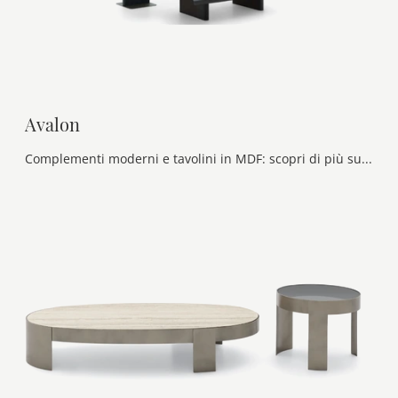
Avalon
Complementi moderni e tavolini in MDF: scopri di più sul modello Avalon di Ditre Italia e potrai impreziosire i tuoi spazi.