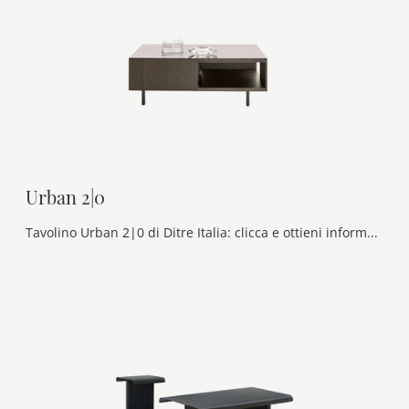
Urban 2|0
Tavolino Urban 2|0 di Ditre Italia: clicca e ottieni informazioni sui Complementi e tavolini moderni in vetro del noto e rinomato marchio!