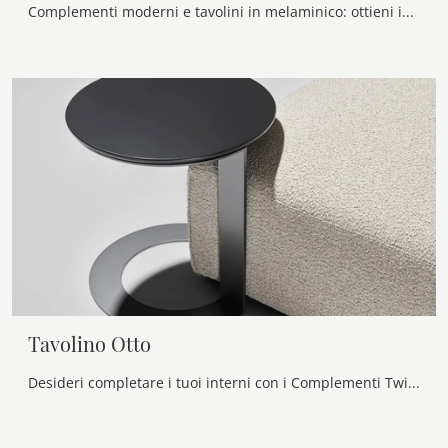
Complementi moderni e tavolini in melaminico: ottieni informazioni sul modello Tavolino Otto Coffee di Twils e potrai completare i tuoi locali.
Tavolino Otto
Desideri completare i tuoi interni con i Complementi Twils? Ecco qui vari modelli di tavolini in laccato come Tavolino Otto.