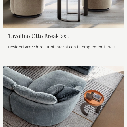
Tavolino Otto Breakfast
Desideri arricchire i tuoi interni con i Complementi Twils? Ecco qui differenti modelli di tavolini in materico come Tavolino Otto Breakfast.