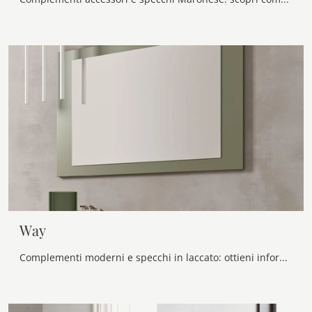
Way
Complementi moderni e specchi in laccato: ottieni informazioni sul modello Way di Maronese e potrai valorizzare i tuoi interni.