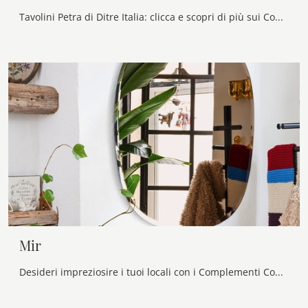
Tavolini Petra di Ditre Italia: clicca e scopri di più sui Complementi e tavolini moderni in MDF del rinomato marchio!
Mir
Desideri impreziosire i tuoi locali con i Complementi Connubia? Ecco qui vari modelli di specchi senza cornice come Mir.