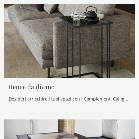
Renee da divano
Desideri arricchire i tuoi spazi con i Complementi Calligaris? Ti presentiamo molteplici modelli di tavolini in vetro come Renee da divano.