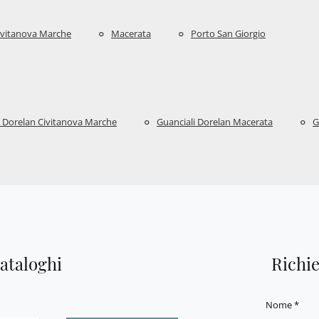
ivitanova Marche
Macerata
Porto San Giorgio
i Dorelan Civitanova Marche
Guanciali Dorelan Macerata
G
cataloghi
Richi