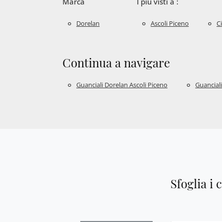
Marca
I più visti a :
Dorelan
Ascoli Piceno
C
Continua a navigare
Guanciali Dorelan Ascoli Piceno
Guancial
Sfoglia i 