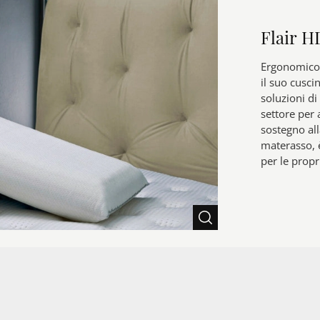
Flair H
Ergonomico,
il suo cusci
soluzioni di
settore per a
sostegno all
materasso, è
per le propr