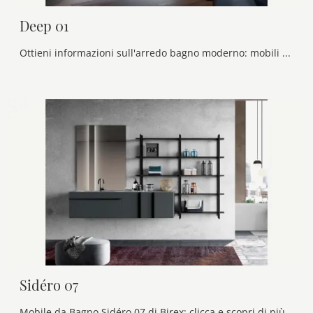
Deep 01
Ottieni informazioni sull'arredo bagno moderno: mobili bagno sospesi in laccato opaco come il modello Deep 01 di Birex ti aspettano.
Sidéro 07
Mobile da Bagno Sidéro 07 di Birex: clicca e scopri di più su mobili bagno sospesi in laccato opaco e accessori della firma.