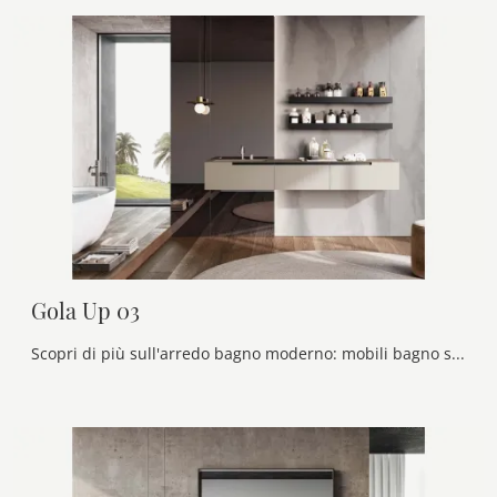
Gola Up 03
Scopri di più sull'arredo bagno moderno: mobili bagno sospesi in laccato opaco come il modello Gola Up 03 di Birex ti aspettano.