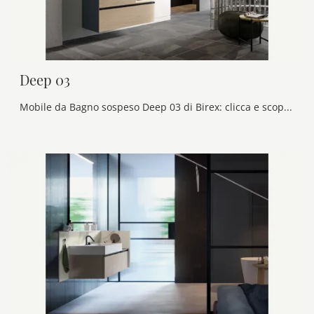
Deep 03
Mobile da Bagno sospeso Deep 03 di Birex: clicca e scopri di più su mobili bagno sospesi in melaminico e elementi accessori della marca.