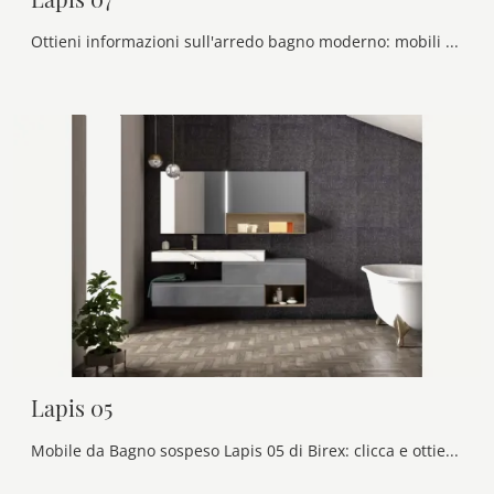
Ottieni informazioni sull'arredo bagno moderno: mobili bagno sospesi in melaminico come il modello Lapis 07 di Birex ti attendono.
Lapis 05
Mobile da Bagno sospeso Lapis 05 di Birex: clicca e ottieni informazioni su mobili bagno sospesi in laccato opaco e elementi accessori del brand.