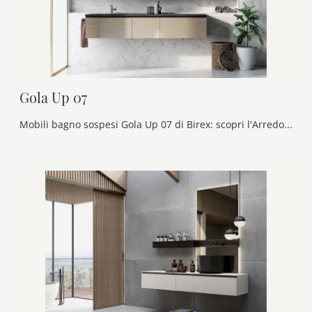
Gola Up 07
Mobili bagno sospesi Gola Up 07 di Birex: scopri l'Arredo Bagno in laccato opaco moderno e arreda il bagno di casa.