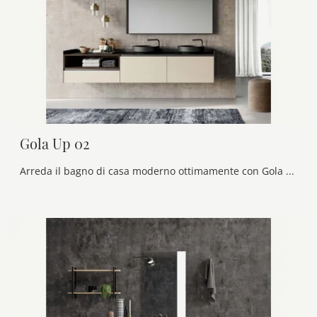
Gola Up 02
Arreda il bagno di casa moderno ottimamente con Gola Up 02, mobili bagno sospesi e accessori in laccato opaco di Birex.