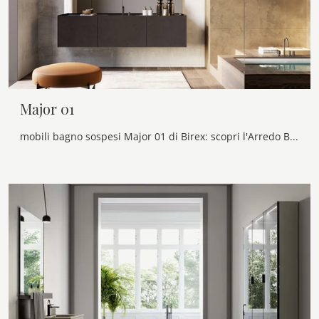
Major 01
mobili bagno sospesi Major 01 di Birex: scopri l'Arredo Bagno in melaminico moderno e arreda il tuo bagno.