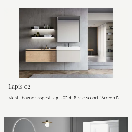
Lapis 02
Mobili bagno sospesi Lapis 02 di Birex: scopri l'Arredo Bagno in laccato opaco moderno e arreda la stanza del benessere.