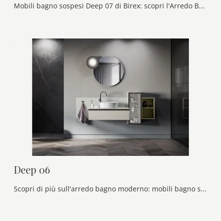
Mobili bagno sospesi Deep 07 di Birex: scopri l'Arredo Bagno in legno moderno e arreda il bagno di casa.
Deep 06
Scopri di più sull'arredo bagno moderno: mobili bagno sospesi in laccato opaco come il modello Deep 06 di Birex ti aspettano.