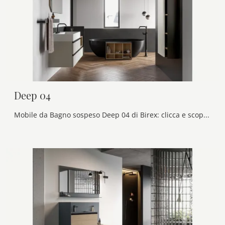
Deep 04
Mobile da Bagno sospeso Deep 04 di Birex: clicca e scopri di più su mobili bagno sospesi in laccato opaco e accessori della firma.