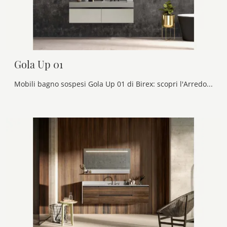
Gola Up 01
Mobili bagno sospesi Gola Up 01 di Birex: scopri l'Arredo Bagno in laccato opaco moderno e arreda il tuo bagno.