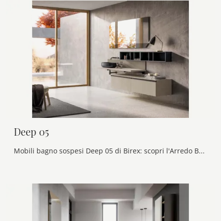
Deep 05
Mobili bagno sospesi Deep 05 di Birex: scopri l'Arredo Bagno in laccato opaco moderno e arreda la stanza del benessere.