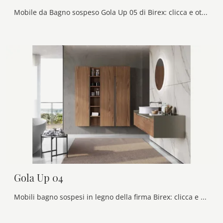
Mobile da Bagno sospeso Gola Up 05 di Birex: clicca e ottieni informazioni su mobili bagno sospesi in legno e elementi accessori dell'azienda.
Gola Up 04
Mobili bagno sospesi in legno della firma Birex: clicca e scopri l'arredo bagno moderno Gola Up 04 per il tuo bagno.