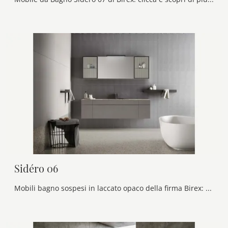
Sidéro 06
Mobili bagno sospesi in laccato opaco della firma Birex: clicca e scopri l'arredo bagno moderno Sidéro 06 per il bagno di casa.