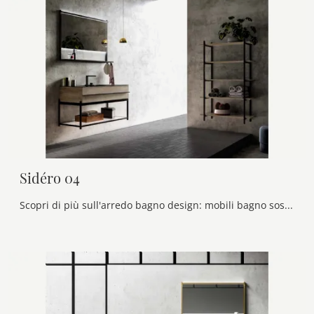
Sidéro 04
Scopri di più sull'arredo bagno design: mobili bagno sospesi in legno come il modello Sidéro 04 di Birex ti attendono.