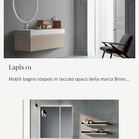
Lapis 01
Mobili bagno sospesi in laccato opaco della marca Birex: clicca e scopri l'arredo bagno moderno Lapis 01 per la stanza del benessere.