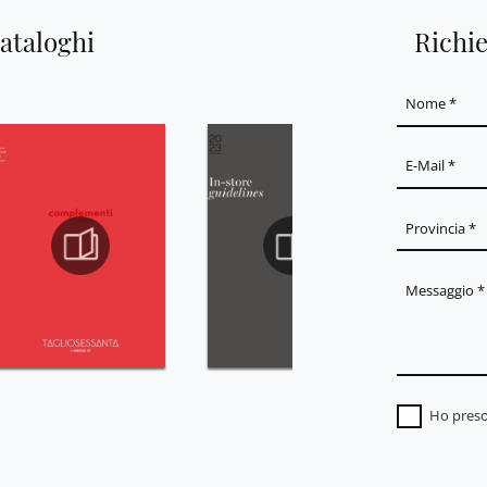
cataloghi
Richi
Ho preso