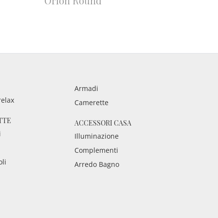
Orion Round
Armadi
relax
Camerette
TTE
ACCESSORI CASA
i
Illuminazione
Complementi
oli
Arredo Bagno