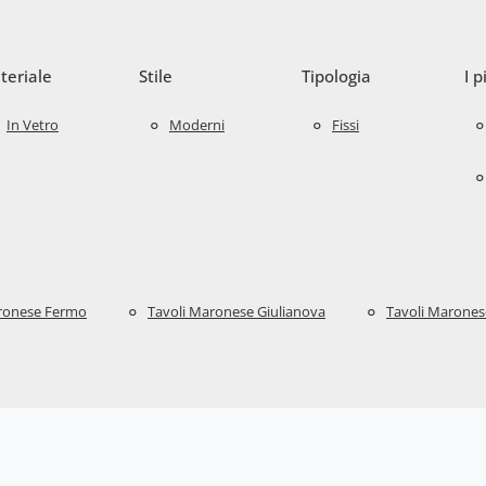
teriale
Stile
Tipologia
I p
In Vetro
Moderni
Fissi
ronese Fermo
Tavoli Maronese Giulianova
Tavoli Marones