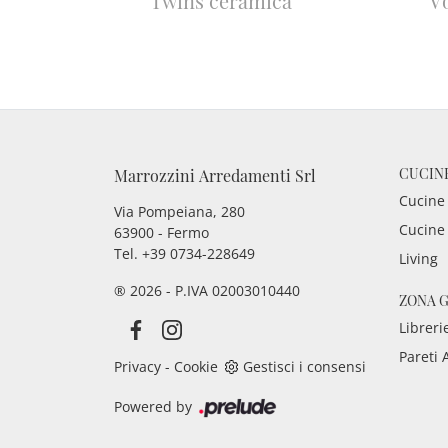
Twins ceramica
V
CUCIN
Marrozzini Arredamenti Srl
Cucine
Via Pompeiana, 280
Cucine
63900 - Fermo
Tel. +39 0734-228649
Living
® 2026 - P.IVA 02003010440
ZONA 
Libreri
Pareti 
Privacy
-
Cookie
Gestisci i consensi
Powered by