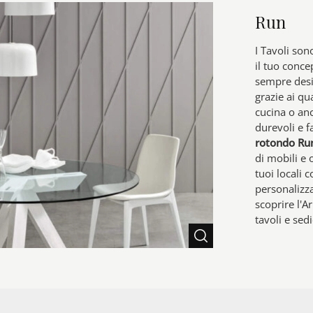
Run
I Tavoli son
il tuo conce
sempre desi
grazie ai qu
cucina o anch
durevoli e 
rotondo Ru
di mobili e 
tuoi locali 
personalizza
scoprire l'
tavoli e se