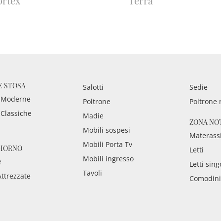
ortex
Terra
E STOSA
Salotti
Sedie
 Moderne
Poltrone
Poltrone 
 Classiche
Madie
ZONA NO
Mobili sospesi
Materass
Mobili Porta Tv
GIORNO
Letti
Mobili ingresso
e
Letti sing
Tavoli
Attrezzate
Comodini