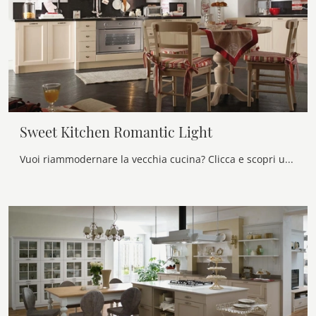
Sweet Kitchen Romantic Light
Vuoi riammodernare la vecchia cucina? Clicca e scopri una ricca gamma di soluzioni tradizionali ad angolo: Sweet Kitchen Romantic Light ti attende!