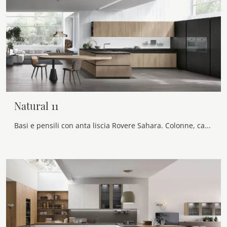
Natural 11
Basi e pensili con anta liscia Rovere Sahara. Colonne, cassetto e Top in Neolith® Basalt Black Satin. Gole e zoccolo in nero spazzolato. Piano ...