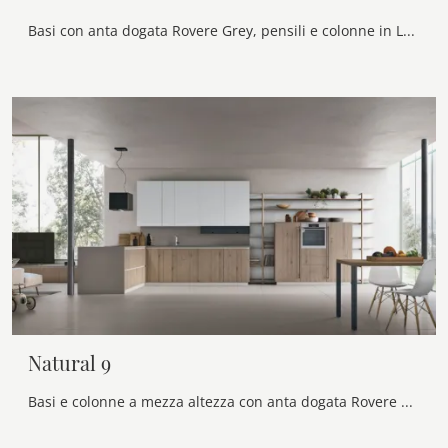
Basi con anta dogata Rovere Grey, pensili e colonne in Laccato Arena opaco. Top HPL Testa di Moro. Ante vetro con telaio alluminio, finitura Nero ...
Natural 9
Basi e colonne a mezza altezza con anta dogata Rovere Sahara. Pensili in Laccato Frost opaco. Top in Marmo Quarzite Silver Levigato.