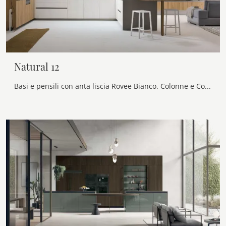
Natural 12
Basi e pensili con anta liscia Rovee Bianco. Colonne e Combo Line con anta liscia Rovere Sahara. Top in Neolith® Cement Satin. Maniglia Grip, gola ...