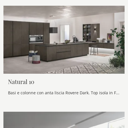
Natural 10
Basi e colonne con anta liscia Rovere Dark. Top isola in Fenix Cacao Orinoco con inserto HPL Testa di Moro.