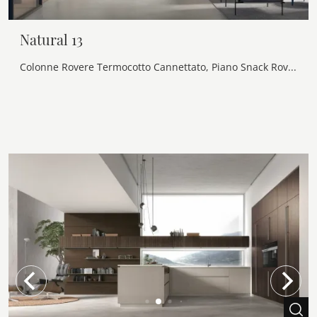
Natural 13
Colonne Rovere Termocotto Cannettato, Piano Snack Rovere Termocotto, Basi isole e boiserie Linea Laccato Timo Lucido, top Neolith® Black Obsession ...