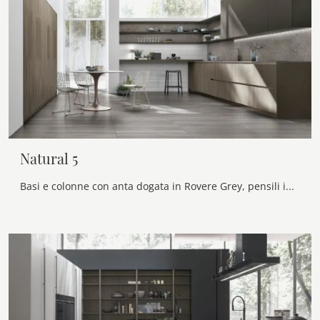
Natural 5
Basi e colonne con anta dogata in Rovere Grey, pensili in Laccato opaco Metal Lux. Top e schienale Neolith® Wulong. Gola e zoccolo finitura Bronzo.