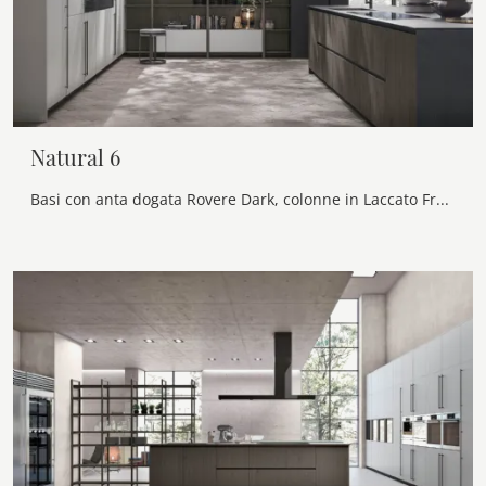
Natural 6
Basi con anta dogata Rovere Dark, colonne in Laccato Frost opaco. Top HPL Testa di Moro. Libreria Palo Alto in Rovere Dark.