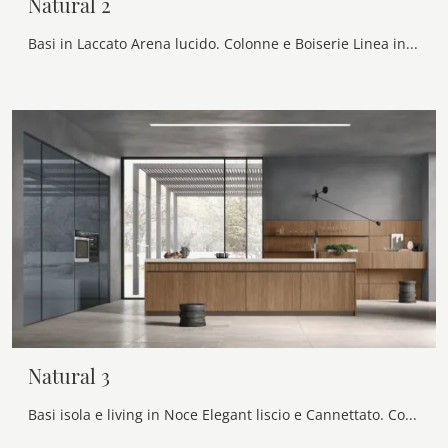
Natural 2
Basi in Laccato Arena lucido. Colonne e Boiserie Linea in Rovere Termocotto liscio. Pensili in Rovere Termocotto Cannettato. Top in Neolith® Shilin.
Natural 3
Basi isola e living in Noce Elegant liscio e Cannettato. Colonne in Laccato Bromo lucido, gola scavata in Bronzo. Top HPL Travertino.