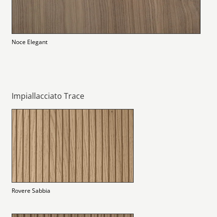
Noce Elegant
Impiallacciato Trace
Rovere Sabbia