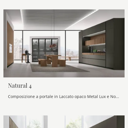
Natural 4
Composizione a portale in Laccato opaco Metal Lux e Noce Elegant Cannettato, top Fenix Nero Ingo. Colonne in Noce Elegant liscio. Ante vetro ...