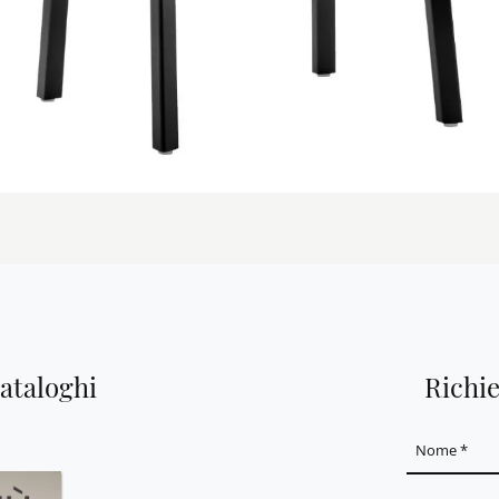
cataloghi
Richi