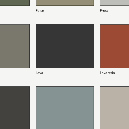
Felce
Frost
Lava
Lavaredo