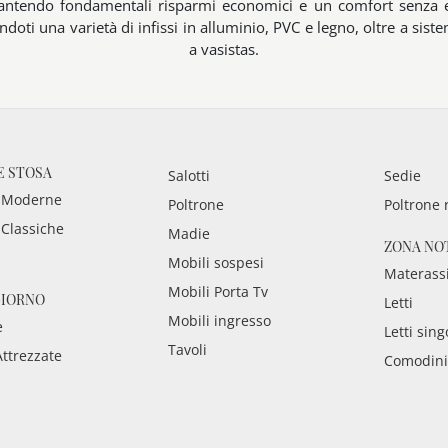
rantendo fondamentali risparmi economici e un comfort senza e
doti una varietà di infissi in alluminio, PVC e legno, oltre a siste
a vasistas.
E STOSA
Salotti
Sedie
 Moderne
Poltrone
Poltrone 
 Classiche
Madie
ZONA NO
Mobili sospesi
Materass
Mobili Porta Tv
GIORNO
Letti
Mobili ingresso
e
Letti sing
Tavoli
Attrezzate
Comodini