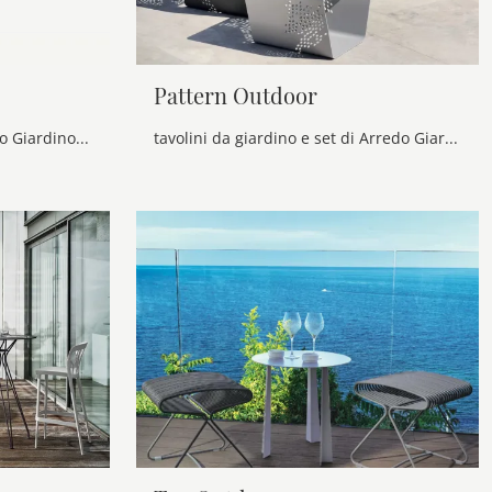
Pattern Outdoor
Arreda il giardino con l'Arredo Giardino Ditre Italia! Set e tavolini da giardino in metallo, come il modello Tavolino Loman, ti attendono!
tavolini da giardino e set di Arredo Giardino dei migliori produttori: ottieni informazioni sul modello Pattern Outdoor di Bontempi, clicca subito!