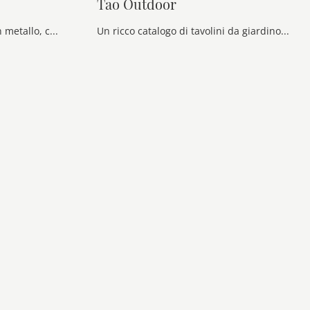
Tao Outdoor
Se cerchi tavoli da giardino in metallo, clicca e ottieni informazioni sul modello Vincent Alto Outdoor dell'azienda Bontempi.
Un ricco catalogo di tavolini da giardino in metallo ti aspetta nel nostro punto vendita: clicca e scopri il modello Tao Outdoor di Bontempi.