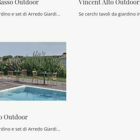
Basso Outdoor
Vincent Alto Outdoor
tavoli da giardino e set di Arredo Giardino delle migliori marche: ottieni informazioni sul modello Vincent Basso Outdoor di Bontempi, clicca subito!
so Outdoor
tavoli da giardino e set di Arredo Giardino dei migliori produttori: ottieni informazioni sul modello Rail Basso Outdoor di Bontempi, clicca subito!