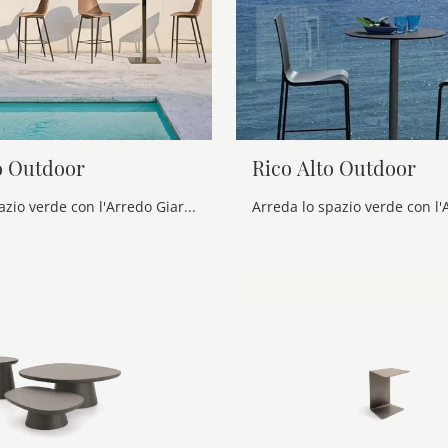
to Outdoor
Rico Alto Outdoor
Arreda lo spazio verde con l'Arredo Giardino Bontempi! Set e tavolini da giardino in metallo, come il modello Alter Alto Outdoor, ti attendono!