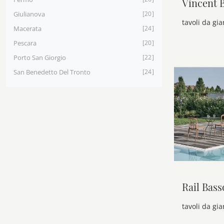
Vincent 
Giulianova
20
Macerata
24
Pescara
20
Porto San Giorgio
22
San Benedetto Del Tronto
24
Rail Bas