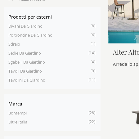
Prodotti per esterni
Divani Da Giardino
8
Poltroncine Da Giardino
6
Sdraio
1
Alter Al
Sedie Da Giardino
14
Sgabelli Da Giardino
4
Tavoli Da Giardino
9
Tavolini Da Giardino
11
Marca
Bontempi
28
Ditre Italia
22