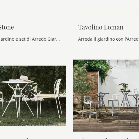
Stone
Tavolino Loman
tavolini da giardino e set di Arredo Giardino delle migliori marche: ottieni informazioni sul modello Tavolini Stone di Ditre Italia, clicca subito!