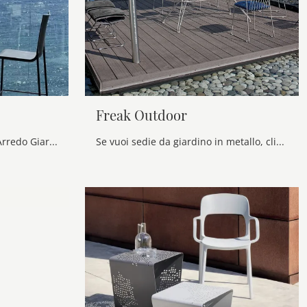
Freak Outdoor
Arreda lo spazio verde con l'Arredo Giardino Bontempi! Set e tavolini da giardino in metallo, come il modello Rico Alto Outdoor, ti aspettano!
Se vuoi sedie da giardino in metallo, clicca e ottieni informazioni sul modello Freak Outdoor della marca Bontempi.