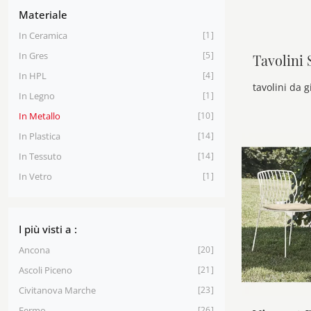
Materiale
In Ceramica
1
In Gres
5
Tavolini 
In HPL
4
In Legno
1
In Metallo
10
In Plastica
14
In Tessuto
14
In Vetro
1
I più visti a :
Ancona
20
Ascoli Piceno
21
Civitanova Marche
23
Fermo
26