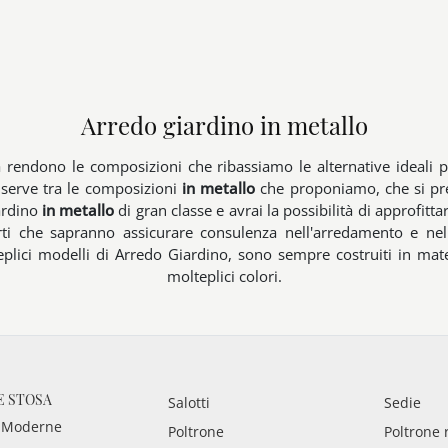
Arredo giardino in metallo
ità rendono le composizioni che ribassiamo le alternative ideali 
i serve tra le composizioni
in metallo
che proponiamo, che si pres
ardino
in metallo
di gran classe e avrai la possibilità di approfitt
erti che sapranno assicurare consulenza nell'arredamento e nel
lici modelli di Arredo Giardino, sono sempre costruiti in materi
molteplici colori.
E STOSA
Salotti
Sedie
 Moderne
Poltrone
Poltrone 