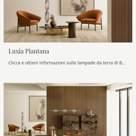
Luxia Piantana
Clicca e ottieni informazioni sulle lampade da terra di Bontempi: il modello Luxia Piantana in vetro ti attende!