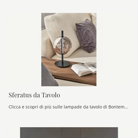
Sferatus da Tavolo
Clicca e scopri di più sulle lampade da tavolo di Bontempi: il modello Sferatus da Tavolo in vetro ti attende!