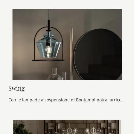
Swing
Con le lampade a sospensione di Bontempi potrai arricchire i tuoi locali: clicca e scopri Swing!