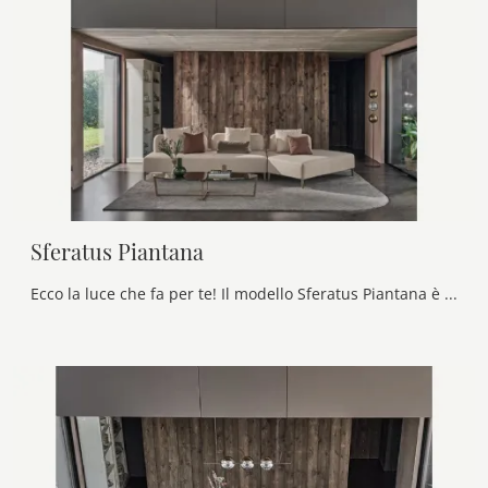
Sferatus Piantana
Ecco la luce che fa per te! Il modello Sferatus Piantana è una tra le nostre lampade da terra di Bontempi.