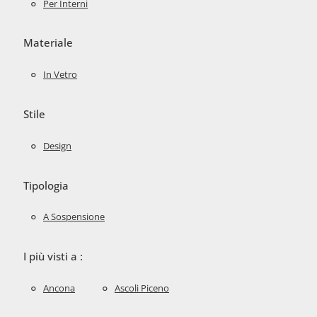
Per Interni
Materiale
In Vetro
Stile
Design
Tipologia
A Sospensione
I più visti a :
Ancona
Ascoli Piceno