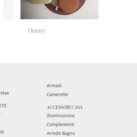
Denny
Armadi
relax
Camerette
TTE
ACCESSORI CASA
i
Illuminazione
Complementi
oli
Arredo Bagno