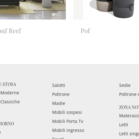
ouf Reef
Pof
E STOSA
Salotti
Sedie
 Moderne
Poltrone
Poltrone 
 Classiche
Madie
ZONA NO
Mobili sospesi
Materass
Mobili Porta Tv
GIORNO
Letti
Mobili ingresso
e
Letti sing