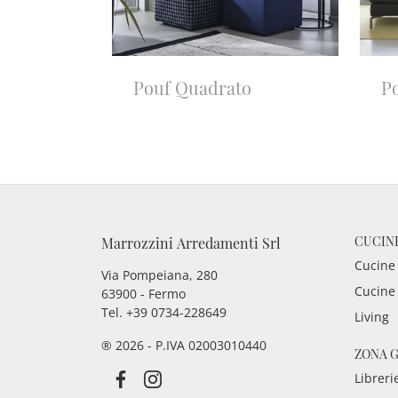
Pouf Quadrato
P
CUCIN
Marrozzini Arredamenti Srl
Cucine
Via Pompeiana, 280
Cucine
63900 - Fermo
Tel. +39 0734-228649
Living
® 2026 - P.IVA 02003010440
ZONA 
Libreri