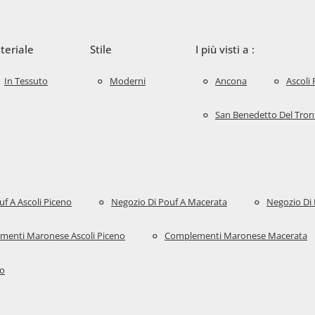
teriale
Stile
I più visti a :
In Tessuto
Moderni
Ancona
Ascoli
San Benedetto Del Tron
f A Ascoli Piceno
Negozio Di Pouf A Macerata
Negozio Di 
menti Maronese Ascoli Piceno
Complementi Maronese Macerata
to