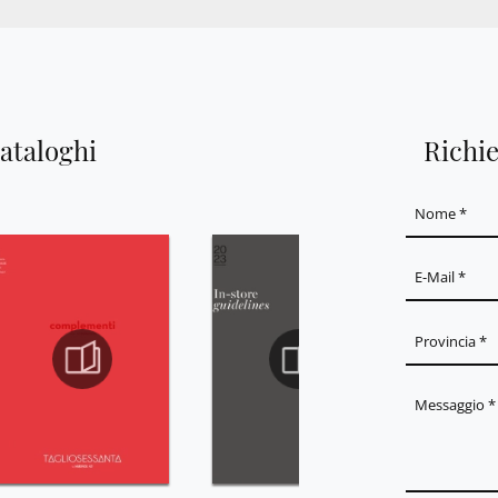
cataloghi
Richi