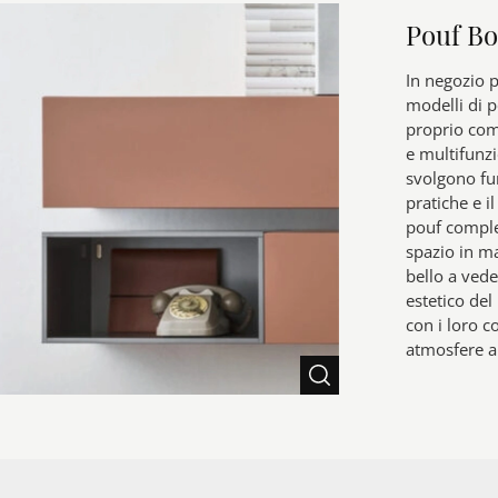
Pouf Bo
In negozio p
modelli di p
proprio come
e multifunz
svolgono fu
pratiche e i
pouf comple
spazio in ma
bello a vede
estetico del
con i loro co
atmosfere a