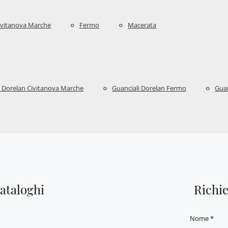
ivitanova Marche
Fermo
Macerata
i Dorelan Civitanova Marche
Guanciali Dorelan Fermo
Guan
cataloghi
Richi