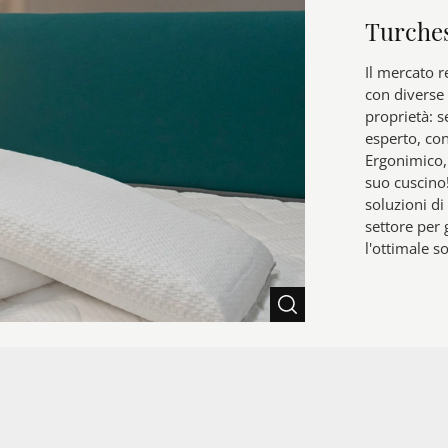
Turche
Il mercato r
con diverse 
proprietà: s
esperto, con
Ergonimico,
suo cuscino
soluzioni di
settore per 
l'ottimale s