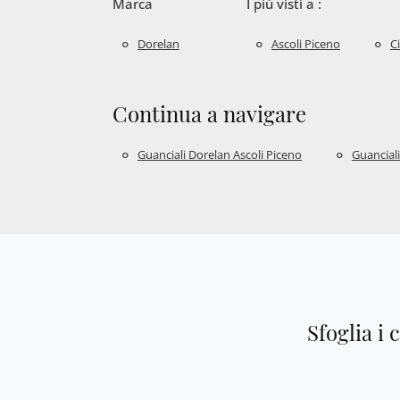
Marca
I più visti a :
Dorelan
Ascoli Piceno
C
Continua a navigare
Guanciali Dorelan Ascoli Piceno
Guancial
Sfoglia i 