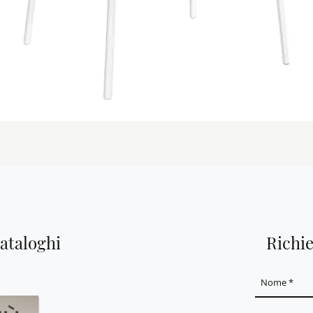
cataloghi
Richi