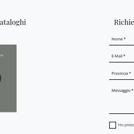
cataloghi
Richi
Ho preso