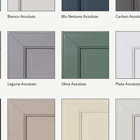
Bianco Assoluto
Blu Nettuno Assoluto
Carbon Assol
Laguna Assoluto
Oliva Assoluto
Plata Assolut