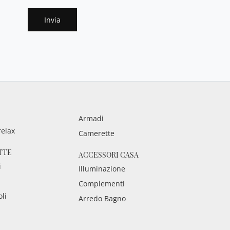
Invia
Armadi
relax
Camerette
TTE
ACCESSORI CASA
i
Illuminazione
Complementi
oli
Arredo Bagno