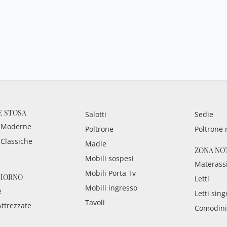
E STOSA
Salotti
Sedie
 Moderne
Poltrone
Poltrone 
 Classiche
Madie
ZONA NO
Mobili sospesi
Materass
Mobili Porta Tv
GIORNO
Letti
Mobili ingresso
e
Letti sing
Tavoli
Attrezzate
Comodini