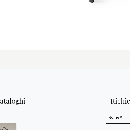
cataloghi
Richi