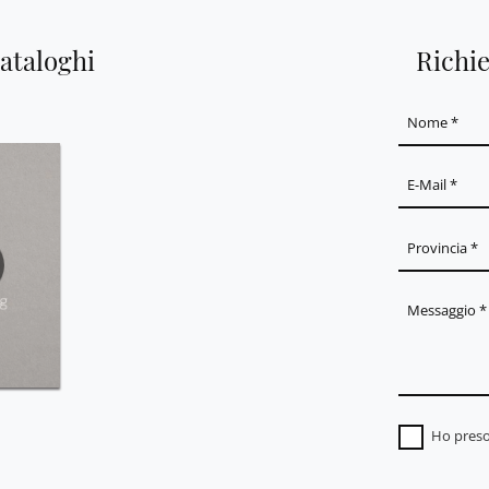
cataloghi
Richi
Ho preso