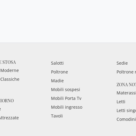
E STOSA
Salotti
Sedie
 Moderne
Poltrone
Poltrone 
 Classiche
Madie
ZONA NO
Mobili sospesi
Materass
Mobili Porta Tv
GIORNO
Letti
Mobili ingresso
e
Letti sing
Tavoli
Attrezzate
Comodini