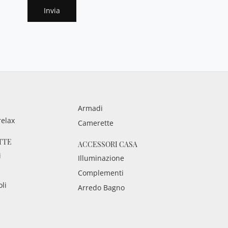
Invia
Armadi
relax
Camerette
TTE
ACCESSORI CASA
i
Illuminazione
Complementi
oli
Arredo Bagno