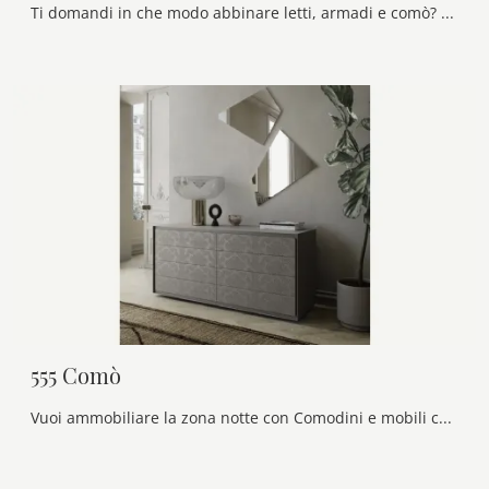
Ti domandi in che modo abbinare letti, armadi e comò? Con il modello di Presotto visibile in foto avrai un mobile pensato per uno spazio dai richiami ...
555 Comò
Vuoi ammobiliare la zona notte con Comodini e mobili con cassetti di Voltan? Ti presentiamo il modello 555 Comò in laccato opaco per spazi design.