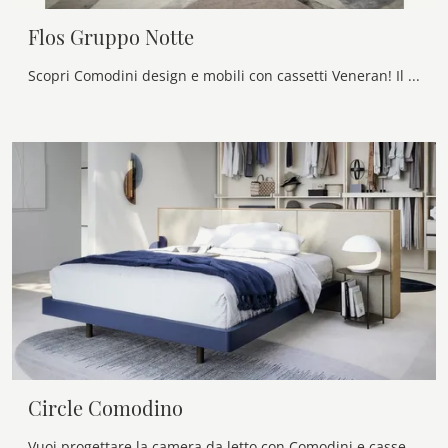
Flos Gruppo Notte
Scopri Comodini design e mobili con cassetti Veneran! Il modello Flos Gruppo Notte costruito in laccato opaco è l'acquisto perfetto.
Circle Comodino
Vuoi progettare la camera da letto con Comodini e cassettiere di Novamobili? Eccoti il modello Circle Comodino in metallo per spazi design.