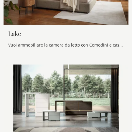
Lake
Vuoi ammobiliare la camera da letto con Comodini e cassettiere di Calligaris? Ti presentiamo il modello Lake in legno per spazi design.