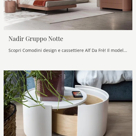
Nadir Gruppo Notte
Scopri Comodini design e cassettiere Alf Da Frè! Il modello Nadir Gruppo Notte costruito in laccato opaco è la soluzione ottimale.