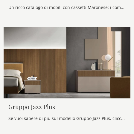
Un ricco catalogo di mobili con cassetti Maronese: i comodini design in laccato opaco, come Gruppo Bold, sono tra le proposte più originali.
Gruppo Jazz Plus
Se vuoi sapere di più sul modello Gruppo Jazz Plus, clicca e scopri i Comodini e comò Maronese ideali per la tua camera da letto.