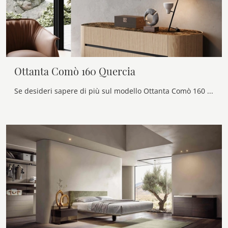
Ottanta Comò 160 Quercia
Se desideri sapere di più sul modello Ottanta Comò 160 Quercia , clicca e scopri i Comodini e comò Voltan ideali per la tua zona notte.