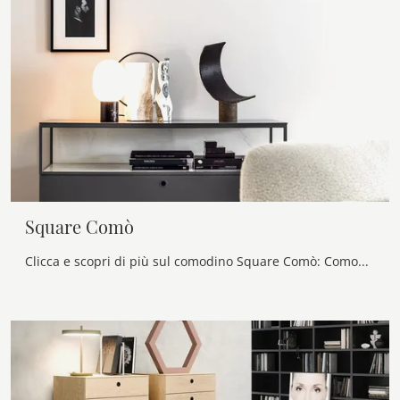
Square Comò
Clicca e scopri di più sul comodino Square Comò: Comodini e cassettiere di Novamobili sono ideali per spazi design.