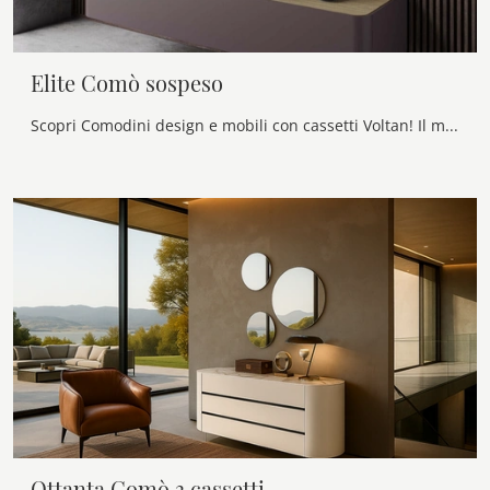
Elite Comò sospeso
Scopri Comodini design e mobili con cassetti Voltan! Il modello Elite Comò sospeso costruito in laccato opaco è l'acquisto perfetto.
Ottanta Comò 3 cassetti