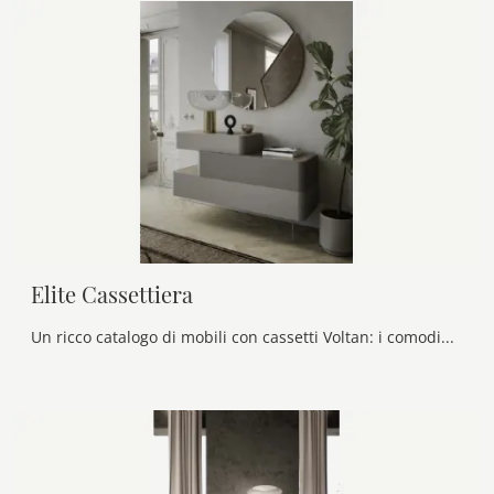
Elite Cassettiera
Un ricco catalogo di mobili con cassetti Voltan: i comodini design in laccato opaco, come Elite Cassettiera , sono tra le proposte più belle.