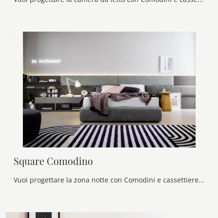
Square Comodino
Vuoi progettare la zona notte con Comodini e cassettiere di Novamobili? Eccoti il modello Square Comodino in laccato opaco per spazi design.