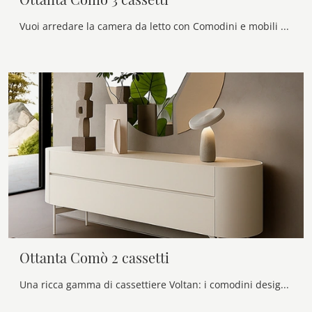
Vuoi arredare la camera da letto con Comodini e mobili con cassetti di Voltan? Ecco qui il modello Ottanta Comò 3 cassetti in laccato opaco per spazi ...
Ottanta Comò 2 cassetti
Una ricca gamma di cassettiere Voltan: i comodini design in laccato opaco, come Ottanta Comò 2 cassetti, sono tra le soluzioni più originali.