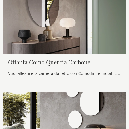
Ottanta Comò Quercia Carbone
Vuoi allestire la camera da letto con Comodini e mobili con cassetti di Voltan? Eccoti il modello Ottanta Comò Quercia Carbone in legno per spazi ...