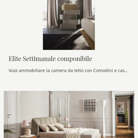
Elite Settimanale componibile
Vuoi ammobiliare la camera da letto con Comodini e cassettiere di Voltan? Eccoti il modello Elite Settimanale componibile in laccato opaco per spazi ...