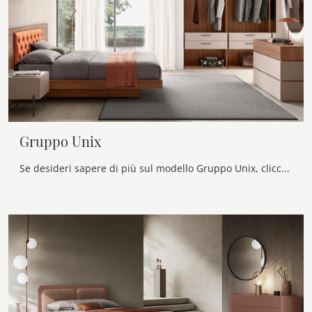
Gruppo Unix
Se desideri sapere di più sul modello Gruppo Unix, clicca e scopri i Comodini e comò Maronese ideali per la tua zona notte.