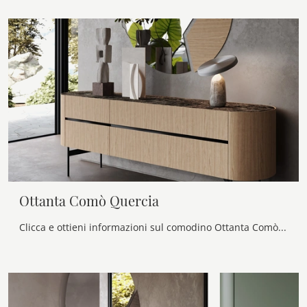
Ottanta Comò Quercia
Clicca e ottieni informazioni sul comodino Ottanta Comò Quercia: Comodini e mobili con cassetti di Voltan sono ideali per spazi design.