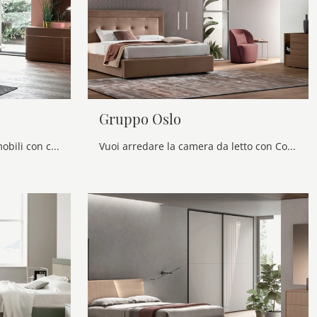
Gruppo Oslo
Scopri Comodini moderni e mobili con cassetti Maronese! Il modello Gruppo Street costruito in melaminico è l'acquisto perfetto.
Vuoi arredare la camera da letto con Comodini e cassettiere di Maronese? Ti presentiamo il modello Gruppo Oslo in melaminico per spazi design.