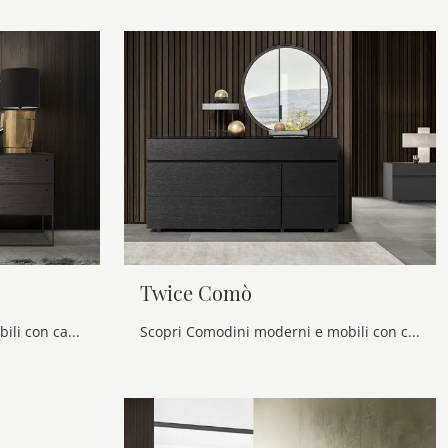
Twice Comò
Scopri Comodini design e mobili con cassetti Alf Da Frè! Il modello Hobby Comò costruito in melaminico è la soluzione ottimale.
Scopri Comodini moderni e mobili con cassetti Alf Da Frè! Il modello Twice Comò costruito in melaminico è l'acquisto perfetto.