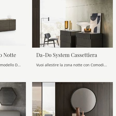
o Notte
Da-Do System Cassettiera
Se desideri sapere di più sul modello Da-Do System Gruppo Notte , clicca e scopri i Comodini e comò Alf Da Frè ideali per la tua zona del riposo.
Vuoi allestire la zona notte con Comodini e mobili con cassetti di Alf Da Frè? Ecco qui il modello Da-Do System Cassettiera in melaminico per spazi ...