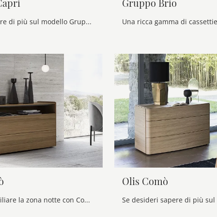
apri
Gruppo Brio
Se vuoi sapere di più sul modello Gruppo Capri, clicca e scopri i Comodini e comò Maronese ideali per la tua zona notte.
ò
Olis Comò
Vuoi ammobiliare la zona notte con Comodini e mobili con cassetti di Alf Da Frè? Eccoti il modello Ray Comò in melaminico per spazi moderni.