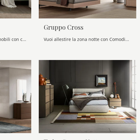
Gruppo Cross
Scopri Comodini moderni e mobili con cassetti Maronese! Il modello Gruppo Jazz realizzato in melaminico è la scelta ideale.
Vuoi allestire la zona notte con Comodini e cassettiere di Maronese? Ecco qui il modello Gruppo Cross in melaminico per spazi moderni.