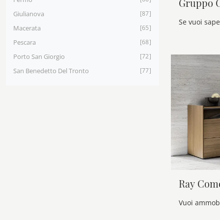
Gruppo C
Giulianova
87
Macerata
65
Pescara
68
Porto San Giorgio
72
San Benedetto Del Tronto
77
Ray Com