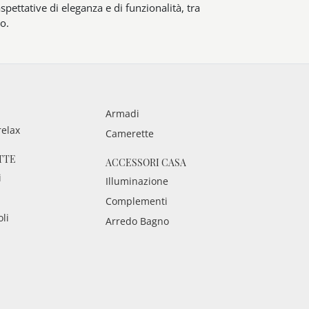
aspettative di eleganza e di funzionalità, tra
o.
Armadi
relax
Camerette
TTE
ACCESSORI CASA
i
Illuminazione
Complementi
oli
Arredo Bagno