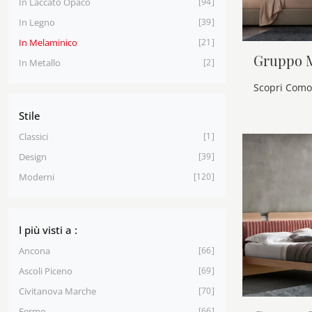
In Laccato Opaco
94
In Legno
39
In Melaminico
21
Gruppo 
In Metallo
2
Stile
Classici
1
Design
39
Moderni
120
I più visti a :
Ancona
66
Ascoli Piceno
69
Civitanova Marche
70
Fermo
66