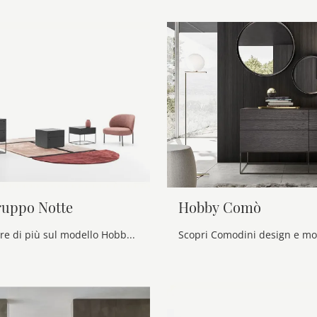
uppo Notte
Hobby Comò
Se vuoi sapere di più sul modello Hobby Gruppo Notte, clicca e scopri i Comodini e comò Alf Da Frè ideali per la tua zona notte.