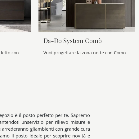
Da-Do System Comò
Vuoi progettare la camera da letto con Comodini e mobili con cassetti di Alf Da Frè? Eccoti il modello By Side Comò in melaminico per spazi moderni.
Vuoi progettare la zona notte con Comodini e mobili con cassetti di Alf Da Frè? Ecco qui il modello Da-Do System Comò in melaminico per spazi moderni.
negozio è il posto perfetto per te. Sapremo
rantendoti unservizio per rilievo misure e
i e arrederanno gliambienti con grande cura
iamo il posto ideale per scoprire novità e