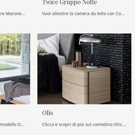
Twice Gruppo Notte
Una ricca gamma di cassettiere Maronese: i comodini moderni in melaminico, come Gruppo Brio, sono tra le proposte più originali.
Vuoi allestire la camera da letto con Comodini e mobili con cassetti di Alf Da Frè? Eccoti il modello Twice Gruppo Notte in melaminico per spazi ...
Olis
Se desideri sapere di più sul modello Olis Comò, clicca e scopri i Comodini e comò Alf Da Frè ideali per la tua camera da letto.
Clicca e scopri di più sul comodino Olis: Comodini e cassettiere di Alf Da Frè sono ideali per spazi design.