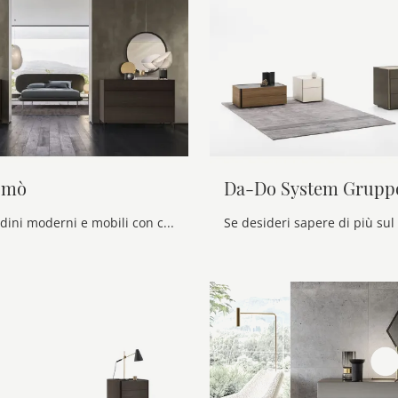
omò
Da-Do System Grupp
Scopri Comodini moderni e mobili con cassetti Alf Da Frè! Il modello Gorge Comò realizzato in melaminico è la soluzione ottimale.