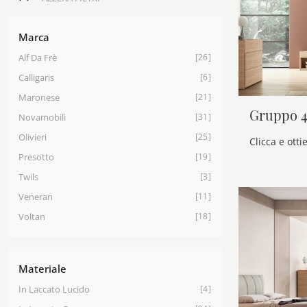
Marca
Alf Da Frè
26
Calligaris
6
Maronese
21
Gruppo 4
Novamobili
31
Olivieri
25
Presotto
19
Twils
3
Veneran
11
Voltan
18
Materiale
In Laccato Lucido
4