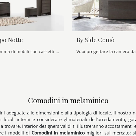
po Notte
By Side Comò
Una ricca gamma di mobili con cassetti Alf Da Frè: i comodini moderni in melaminico, come Adj Gruppo Notte , sono tra le proposte più esclusive.
Comodini in melaminico
i adeguate alle dimensioni e alla tipologia di locale, il nostro 
 locali interni e considerare glimateriali dell'arredamento, ga
 a trovare, interior designers validi ti illustreranno accostament
re i modelli di
Comodini
in melaminico
migliori sul mercato: s