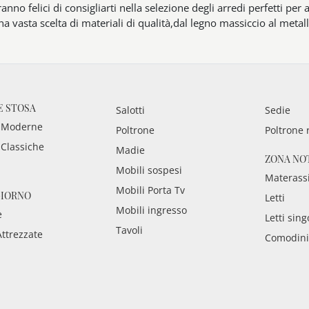
ranno felici di consigliarti nella selezione degli arredi perfetti per 
na vasta scelta di materiali di qualità,dal legno massiccio al metall
E STOSA
Salotti
Sedie
 Moderne
Poltrone
Poltrone 
 Classiche
Madie
ZONA NO
Mobili sospesi
Materass
Mobili Porta Tv
GIORNO
Letti
Mobili ingresso
e
Letti sing
Tavoli
Attrezzate
Comodini