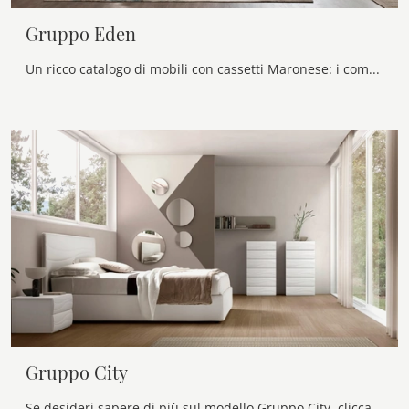
Gruppo Eden
Un ricco catalogo di mobili con cassetti Maronese: i comodini moderni in laccato opaco, come Gruppo Eden, sono tra le proposte più originali.
Gruppo City
Se desideri sapere di più sul modello Gruppo City, clicca e scopri i Comodini e comò Maronese ideali per la tua zona notte.