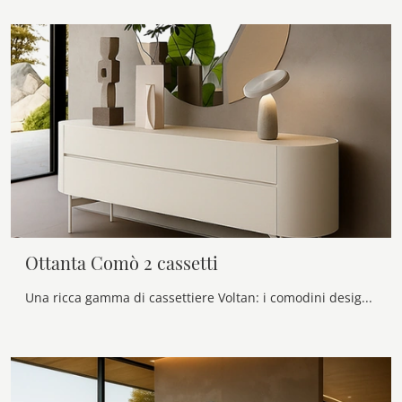
Ottanta Comò 2 cassetti
Una ricca gamma di cassettiere Voltan: i comodini design in laccato opaco, come Ottanta Comò 2 cassetti, sono tra le soluzioni più originali.