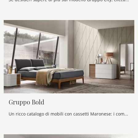
Gruppo Bold
Un ricco catalogo di mobili con cassetti Maronese: i comodini design in laccato opaco, come Gruppo Bold, sono tra le proposte più originali.