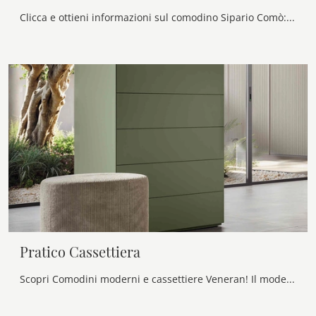
Clicca e ottieni informazioni sul comodino Sipario Comò: Comodini e mobili con cassetti di Veneran sono ideali per spazi moderni.
Pratico Cassettiera
Scopri Comodini moderni e cassettiere Veneran! Il modello Pratico Cassettiera costruito in laccato opaco è l'acquisto perfetto.