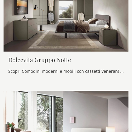
Dolcevita Gruppo Notte
Scopri Comodini moderni e mobili con cassetti Veneran! Il modello Dolcevita Gruppo Notte costruito in laccato opaco è il miglior acquisto.