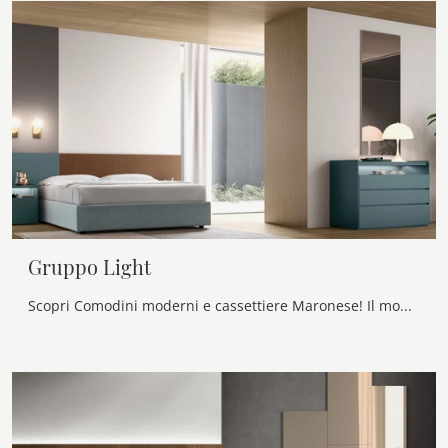
Gruppo Light
Scopri Comodini moderni e cassettiere Maronese! Il modello Gruppo Light costruito in laccato opaco è l'acquisto perfetto.