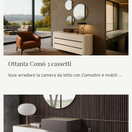
Ottanta Comò 3 cassetti
Vuoi arredare la camera da letto con Comodini e mobili con cassetti di Voltan? Ecco qui il modello Ottanta Comò 3 cassetti in laccato opaco per spazi ...