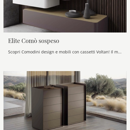
Elite Comò sospeso
Scopri Comodini design e mobili con cassetti Voltan! Il modello Elite Comò sospeso costruito in laccato opaco è l'acquisto perfetto.