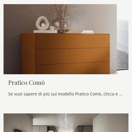
Pratico Comò
Se vuoi sapere di più sul modello Pratico Comò, clicca e scopri i Comodini e comò Veneran ideali per la tua zona notte.