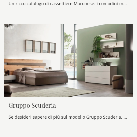
Un ricco catalogo di cassettiere Maronese: i comodini moderni in laccato opaco, come Gruppo Seta, sono tra le soluzioni più belle.
Gruppo Scuderia
Se desideri sapere di più sul modello Gruppo Scuderia, clicca e scopri i Comodini e comò Maronese ideali per la tua zona del riposo.