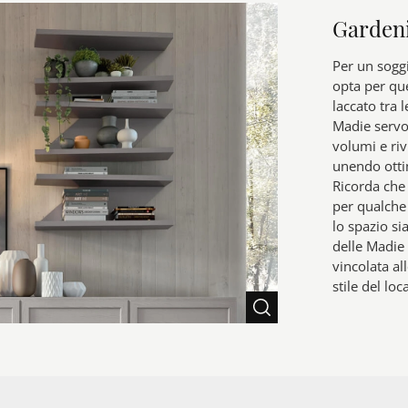
Garden
Per un soggi
opta per qu
laccato tra 
Madie servon
volumi e riv
unendo otti
Ricorda che 
per qualche
lo spazio si
delle Madie 
vincolata al
stile del loc