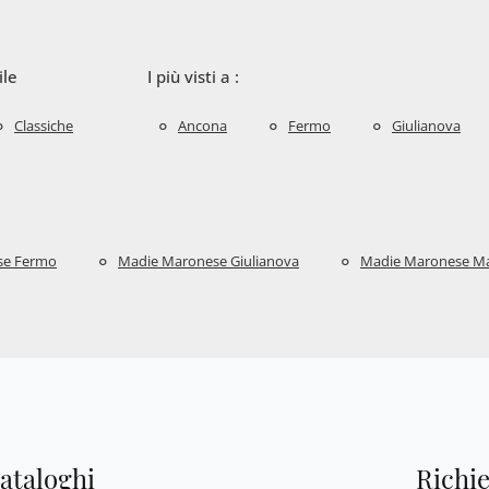
ile
I più visti a :
Classiche
Ancona
Fermo
Giulianova
se Fermo
Madie Maronese Giulianova
Madie Maronese Ma
cataloghi
Richi