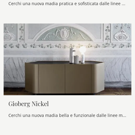
Cerchi una nuova madia pratica e sofisticata dalle linee moderne? Ti offriamo il modello Kendo di Alf Da Frè, realizzato in melaminico.
Gioberg Nickel
Cerchi una nuova madia bella e funzionale dalle linee moderne? Ti presentiamo il modello Gioberg Nickel di Alf Da Frè, realizzato in laccato opaco.