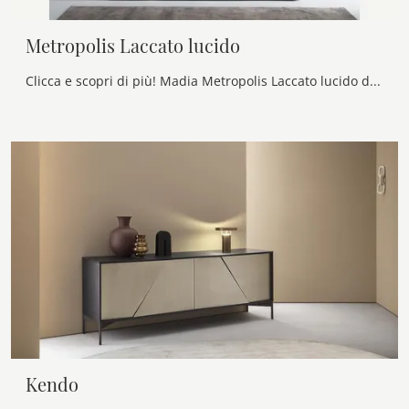
Metropolis Laccato lucido
Clicca e scopri di più! Madia Metropolis Laccato lucido di Alf Da Frè in laccato lucido: ti sta aspettando per arricchire le tue stanze moderne.
Kendo