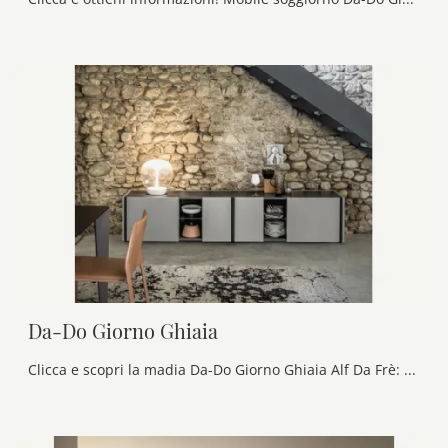
Da-Do Giorno Ghiaia
Clicca e scopri la madia Da-Do Giorno Ghiaia Alf Da Frè: se sei alla ricerca di mobili in laccato opaco per stanze moderne, questa è la scelta ideale ...