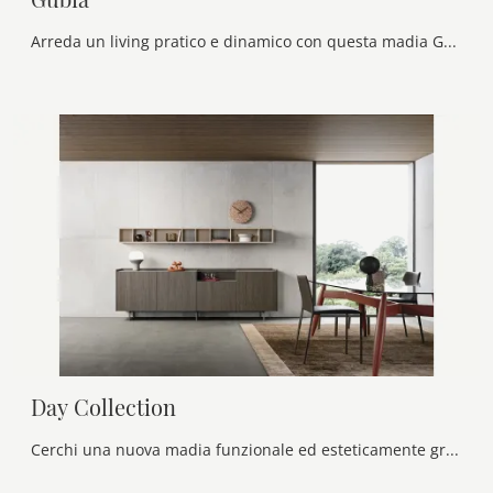
Arreda un living pratico e dinamico con questa madia Gubia di Alf Da Frè: scopri le più esclusive Madie in legno.
Day Collection
Cerchi una nuova madia funzionale ed esteticamente gradevole dalle linee moderne? Ti presentiamo il modello Day Collection di Alf Da Frè, realizzato ...