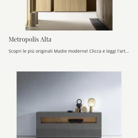
Metropolis Alta
Scopri le più originali Madie moderne! Clicca e leggi l'articolo: mobile soggiorno Metropolis Alta in melaminico, soluzione bella e funzionale.