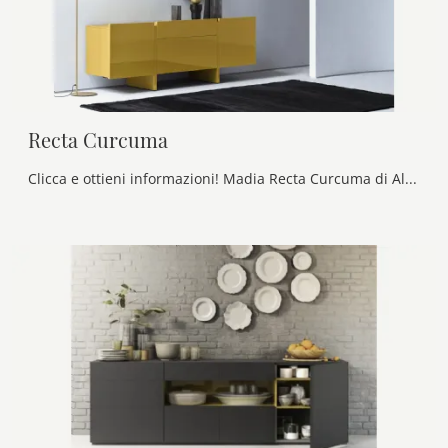
Recta Curcuma
Clicca e ottieni informazioni! Madia Recta Curcuma di Alf Da Frè in laccato lucido: ti aspetta per impreziosire le tue stanze moderne.