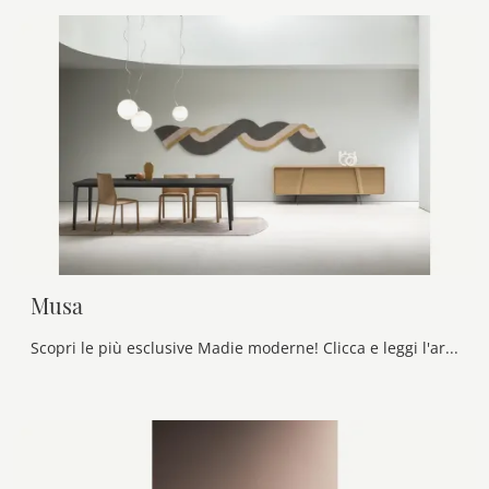
Musa
Scopri le più esclusive Madie moderne! Clicca e leggi l'articolo: mobile soggiorno Musa in laccato opaco, soluzione bella e funzionale.