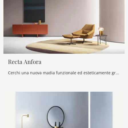
Recta Anfora
Cerchi una nuova madia funzionale ed esteticamente gradevole dalle linee moderne? Ti presentiamo il modello Recta Anfora di Alf Da Frè, realizzato in ...