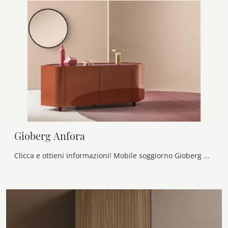
Gioberg Anfora
Clicca e ottieni informazioni! Mobile soggiorno Gioberg Anfora di Alf Da Frè in laccato lucido: ti sta aspettando per completare le tue stanze ...