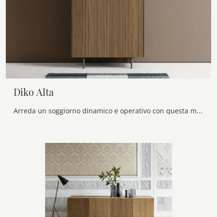
Diko Alta
Arreda un soggiorno dinamico e operativo con questa madia Diko Alta di Alf Da Frè: scopri le più esclusive Madie in melaminico.