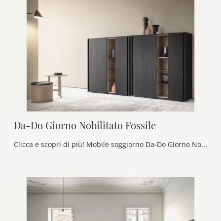
Da-Do Giorno Nobilitato Fossile
Clicca e scopri di più! Mobile soggiorno Da-Do Giorno Nobilitato Fossile di Alf Da Frè in melaminico: ti aspetta per completare le tue stanze moderne.