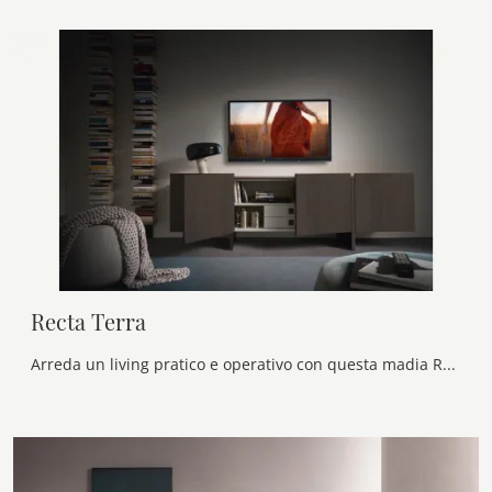
Recta Terra
Arreda un living pratico e operativo con questa madia Recta Terra di Alf Da Frè: scopri le più esclusive Madie in melaminico.