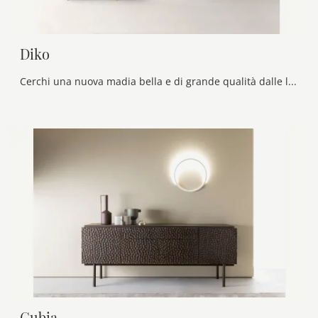
Diko
Cerchi una nuova madia bella e di grande qualità dalle linee moderne? Ecco a te il modello Diko di Alf Da Frè, realizzato in melaminico.
Gubia