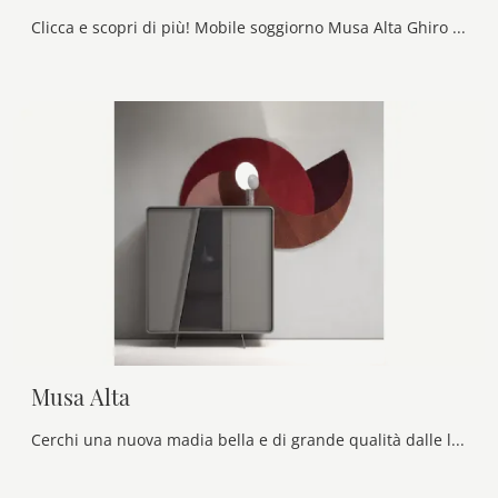
Clicca e scopri di più! Mobile soggiorno Musa Alta Ghiro di Alf Da Frè in melaminico: ti attende per impreziosire le tue stanze moderne.
Musa Alta
Cerchi una nuova madia bella e di grande qualità dalle linee moderne? Ti presentiamo il modello Musa Alta di Alf Da Frè, realizzato in laccato opaco.