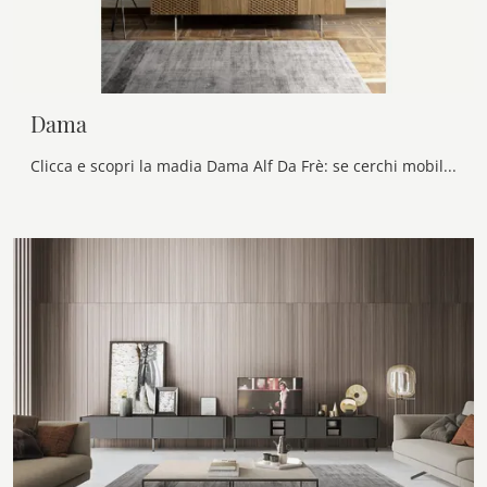
Dama
Clicca e scopri la madia Dama Alf Da Frè: se cerchi mobili in legno per stanze moderne, questa è l'acquisto perfetto per te!