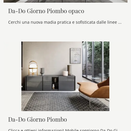
Da-Do Giorno Piombo opaco
Cerchi una nuova madia pratica e sofisticata dalle linee moderne? Ti presentiamo il modello Da-Do Giorno Piombo opaco di Alf Da Frè, realizzato in ...
Da-Do Giorno Piombo
Clicca e ottieni informazioni! Mobile soggiorno Da-Do Giorno Piombo di Alf Da Frè in laccato lucido: ti attende per arricchire le tue stanze moderne.