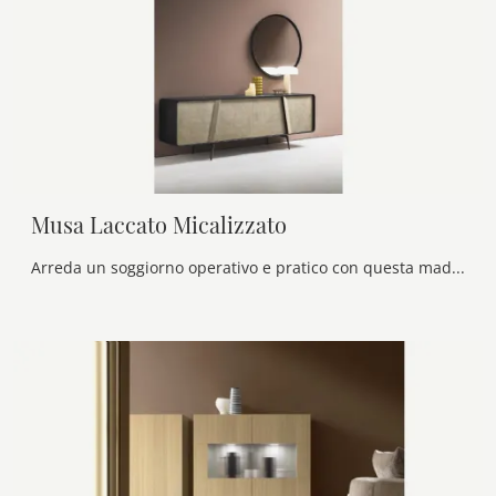
Musa Laccato Micalizzato
Arreda un soggiorno operativo e pratico con questa madia Musa Laccato Micalizzato di Alf Da Frè: scopri le più belle Madie in laccato opaco.