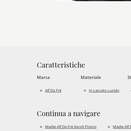
Caratteristiche
Marca
Materiale
S
Alf Da Frè
In Laccato Lucido
Continua a navigare
Madie Alf Da Frè Ascoli Piceno
Madie Alf 