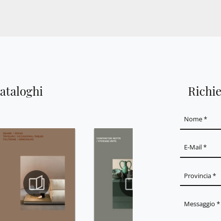
cataloghi
Richi