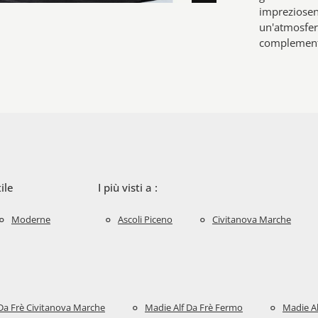
impreziosend
un'atmosfer
complementi
tile
I più visti a :
Moderne
Ascoli Piceno
Civitanova Marche
Da Frè Civitanova Marche
Madie Alf Da Frè Fermo
Madie Al