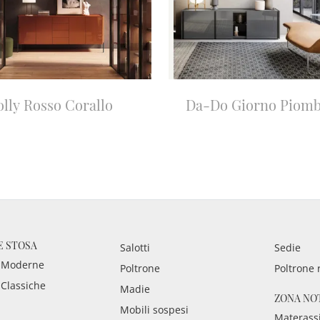
lly Rosso Corallo
Da-Do Giorno Piom
E STOSA
Salotti
Sedie
 Moderne
Poltrone
Poltrone 
 Classiche
Madie
ZONA NO
Mobili sospesi
Materass