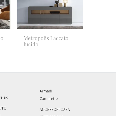
bo
Metropolis Laccato
lucido
Armadi
relax
Camerette
TTE
ACCESSORI CASA
i