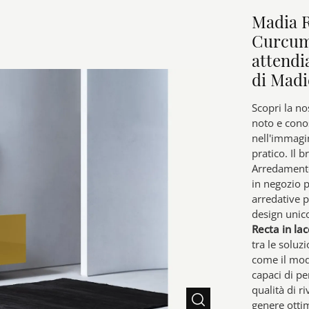
Madia R
Curcuma
attend
di Madi
Scopri la no
noto e cono
nell'immagin
pratico. Il 
Arredamento
in negozio 
arredative p
design unic
Recta in la
tra le soluz
come il mode
capaci di pe
qualità di r
genere ottim