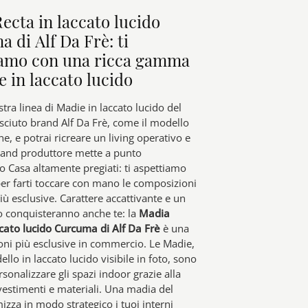
ecta in laccato lucido
 di Alf Da Frè: ti
iamo con una ricca gamma
e in laccato lucido
stra linea di Madie in laccato lucido del
sciuto brand Alf Da Frè, come il modello
e, e potrai ricreare un living operativo e
brand produttore mette a punto
 Casa altamente pregiati: ti aspettiamo
per farti toccare con mano le composizioni
iù esclusive. Carattere accattivante e un
o conquisteranno anche te: la
Madia
ccato lucido Curcuma di Alf Da Frè
è una
ioni più esclusive in commercio. Le Madie,
llo in laccato lucido visibile in foto, sono
rsonalizzare gli spazi indoor grazie alla
ivestimenti e materiali. Una madia del
izza in modo strategico i tuoi interni