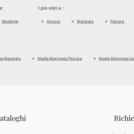
le
I più visti a :
Moderne
Ancona
Macerata
Pescara
e Macerata
Madie Maronese Pescara
Madie Maronese Sa
cataloghi
Richi