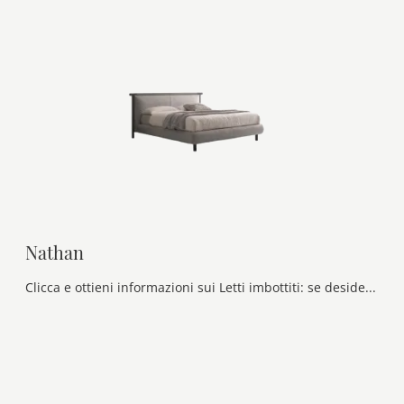
Nathan
Clicca e ottieni informazioni sui Letti imbottiti: se desideri modelli matrimoniali moderni, il modello Nathan Ditre Italia fa al caso tuo.