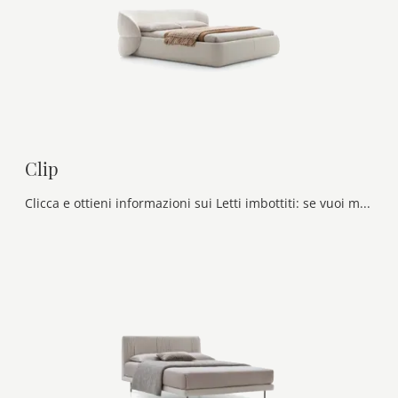
Clip
Clicca e ottieni informazioni sui Letti imbottiti: se vuoi modelli matrimoniali design, il modello Clip Ditre Italia fa per te.