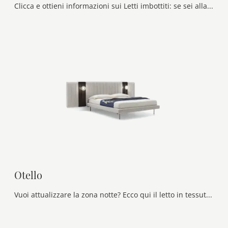
Clicca e ottieni informazioni sui Letti imbottiti: se sei alla ricerca di modelli matrimoniali moderni, il modello Alar Ditre Italia fa al caso tuo.
Otello
Vuoi attualizzare la zona notte? Ecco qui il letto in tessuto Otello di Ditre Italia per spazi moderni.