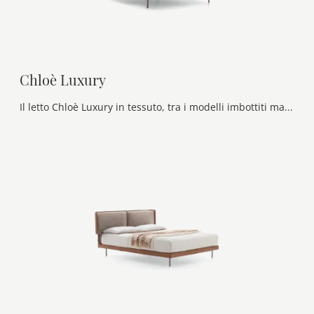
Chloè Luxury
Il letto Chloè Luxury in tessuto, tra i modelli imbottiti matrimoniali moderni di Ditre Italia, è perfetto per garantirti il sonno più profondo.