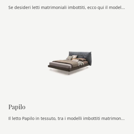
Se desideri letti matrimoniali imbottiti, ecco qui il modello Aris in pelle per valorizzare la camera da letto.
Papilo
Il letto Papilo in tessuto, tra i modelli imbottiti matrimoniali design di Ditre Italia, è pensato per assicurarti il riposo migliore.