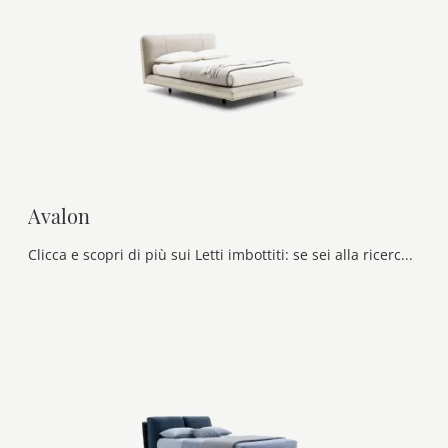
Avalon
Clicca e scopri di più sui Letti imbottiti: se sei alla ricerca di modelli matrimoniali moderni, il modello Avalon Ditre Italia fa per te.