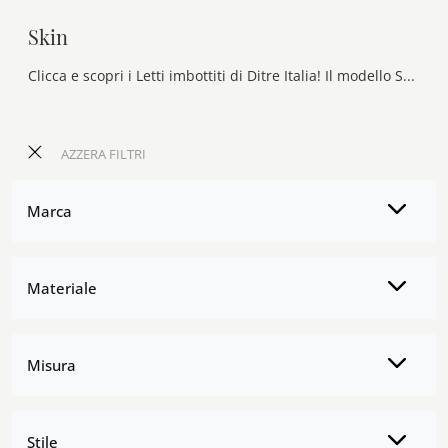
Skin
Clicca e scopri i Letti imbottiti di Ditre Italia! Il modello Skin in tessuto ti sta aspettando nelle versioni matrimoniali.
AZZERA FILTRI
Marca
Materiale
Misura
Stile