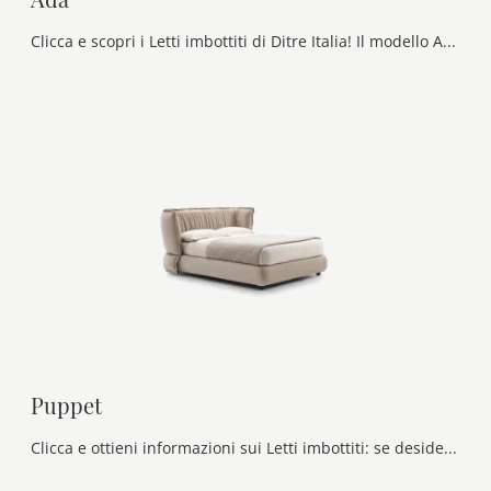
Clicca e scopri i Letti imbottiti di Ditre Italia! Il modello Ada in pelle ti attende nelle versioni matrimoniali.
Puppet
Clicca e ottieni informazioni sui Letti imbottiti: se desideri modelli matrimoniali design, il modello Puppet Ditre Italia fa per te.