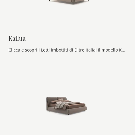
Kailua
Clicca e scopri i Letti imbottiti di Ditre Italia! Il modello Kailua in tessuto ti aspetta nelle versioni matrimoniali.