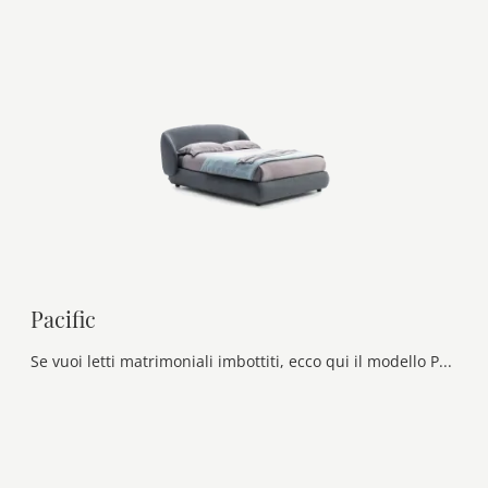
Pacific
Se vuoi letti matrimoniali imbottiti, ecco qui il modello Pacific in tessuto per completare la zona notte.