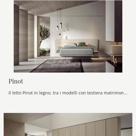
Pinot
Il letto Pinot in legno, tra i modelli con testiera matrimoniali moderni di Veneran, è perfetto per garantirti il riposo migliore.