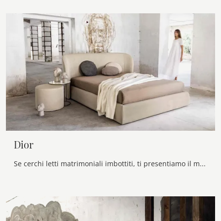
Dior
Se cerchi letti matrimoniali imbottiti, ti presentiamo il modello Dior in tessuto per arricchire la camera da letto.