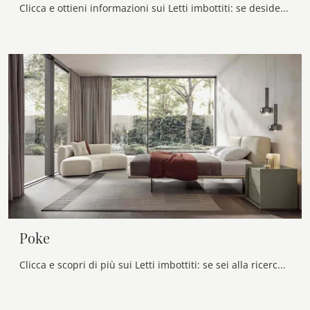
Clicca e ottieni informazioni sui Letti imbottiti: se desideri modelli matrimoniali design, il modello Slim Veneran fa al caso tuo.
Poke
Clicca e scopri di più sui Letti imbottiti: se sei alla ricerca di modelli matrimoniali design, il modello Poke Veneran fa per te.