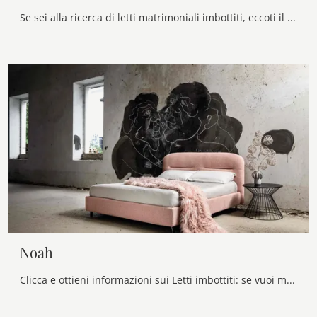
Se sei alla ricerca di letti matrimoniali imbottiti, eccoti il modello Vogue in tessuto per valorizzare la camera da letto.
Noah
Clicca e ottieni informazioni sui Letti imbottiti: se vuoi modelli matrimoniali moderni, il modello Noah Veneran fa per te.