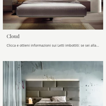
Cloud
Clicca e ottieni informazioni sui Letti imbottiti: se sei alla ricerca di modelli matrimoniali design, il modello Cloud Veneran fa al caso tuo.