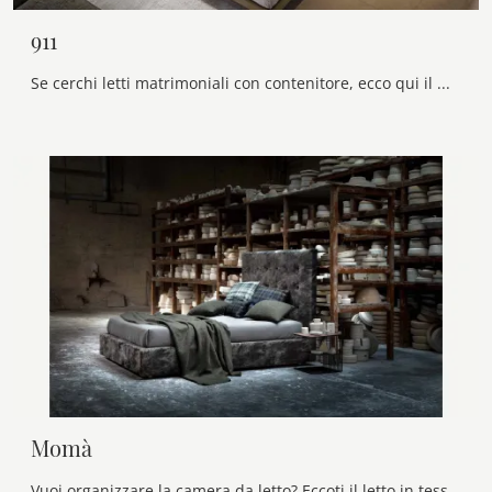
911
Se cerchi letti matrimoniali con contenitore, ecco qui il modello 911 in laccato opaco per impreziosire la camera da letto.
Momà
Vuoi organizzare la camera da letto? Eccoti il letto in tessuto Momà di Veneran per spazi design.