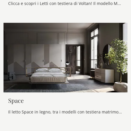
Clicca e scopri i Letti con testiera di Voltan! Il modello My Love Quercia Cenere in legno ti attende nelle versioni matrimoniali.
Space
Il letto Space in legno, tra i modelli con testiera matrimoniali design di Voltan, è pensato per assicurarti il riposo migliore.