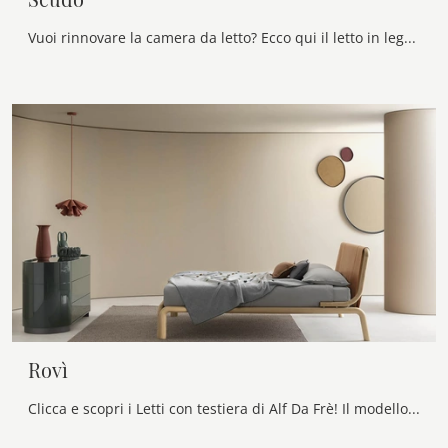
Vuoi rinnovare la camera da letto? Ecco qui il letto in legno Scudo di Maronese per spazi design.
Rovì
Clicca e scopri i Letti con testiera di Alf Da Frè! Il modello Rovì in legno ti sta aspettando nelle versioni matrimoniali.