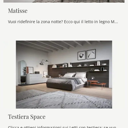
Matisse
Vuoi ridefinire la zona notte? Ecco qui il letto in legno Matisse di Novamobili per spazi design.
Testiera Space
Clicca e ottieni informazioni sui Letti con testiera: se vuoi modelli matrimoniali moderni, il modello Testiera Space Novamobili fa al caso tuo.