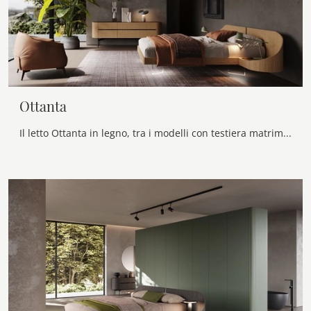
Ottanta
Il letto Ottanta in legno, tra i modelli con testiera matrimoniali design di Voltan, è perfetto per assicurarti il riposo migliore.