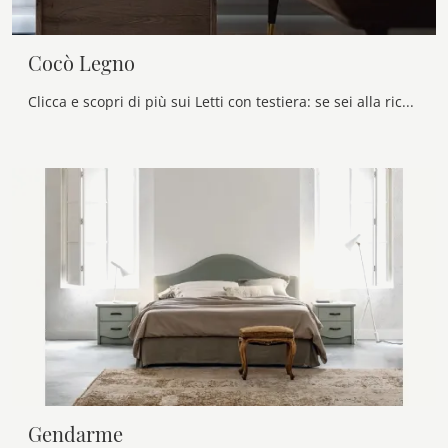
Cocò Legno
Clicca e scopri di più sui Letti con testiera: se sei alla ricerca di modelli matrimoniali design, il modello Cocò Legno Callesella fa per te.
Gendarme