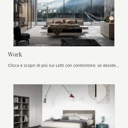
Work
Clicca e scopri di più sui Letti con contenitore: se desideri modelli matrimoniali moderni, il modello Work Veneran fa per te.