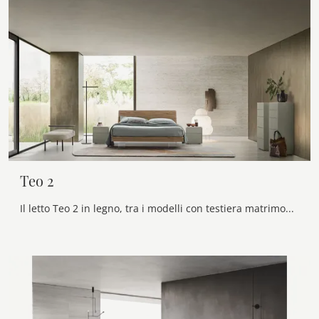
Teo 2
Il letto Teo 2 in legno, tra i modelli con testiera matrimoniali moderni di Alf Da Frè, è pensato per garantirti il sonno più profondo.