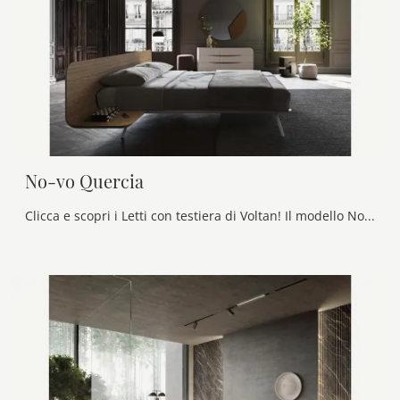
No-vo Quercia
Clicca e scopri i Letti con testiera di Voltan! Il modello No-vo Quercia in legno ti aspetta nelle versioni matrimoniali.