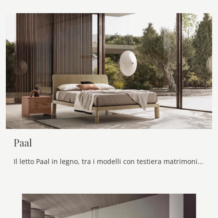
Paal
Il letto Paal in legno, tra i modelli con testiera matrimoniali moderni di Alf Da Frè, è pensato per assicurarti il riposo migliore.