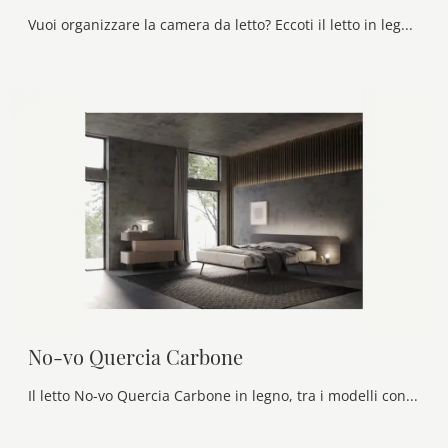
Vuoi organizzare la camera da letto? Eccoti il letto in legno Gendarme di Callesella per spazi classici.
No-vo Quercia Carbone
Il letto No-vo Quercia Carbone in legno, tra i modelli con testiera matrimoniali design di Voltan, è perfetto per garantirti il riposo migliore.