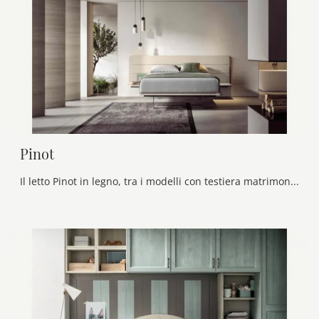
Pinot
Il letto Pinot in legno, tra i modelli con testiera matrimoniali moderni di Veneran, è perfetto per garantirti il riposo migliore.