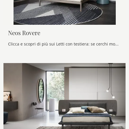
Neos Rovere
Clicca e scopri di più sui Letti con testiera: se cerchi modelli matrimoniali design, il modello Neos Rovere Novamobili fa per te.