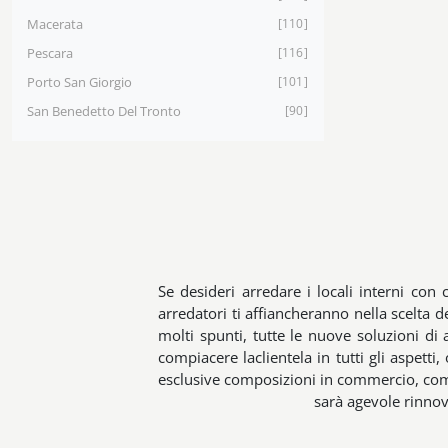
Macerata
110
Pescara
116
Porto San Giorgio
101
San Benedetto Del Tronto
90
Se desideri arredare i locali interni con
arredatori ti affiancheranno nella scelta 
molti spunti, tutte le nuove soluzioni di
compiacere laclientela in tutti gli aspett
esclusive composizioni in commercio, com
sarà agevole rinnova