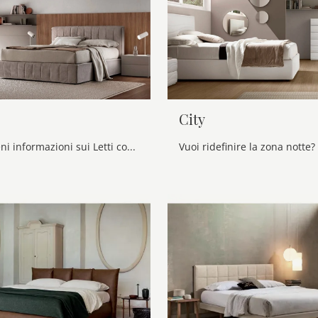
City
Clicca e ottieni informazioni sui Letti con contenitore: se vuoi modelli matrimoniali moderni, il modello Oliver Maronese fa al caso tuo.