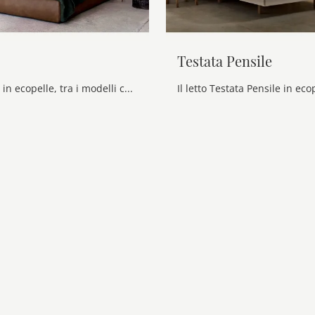
Testata Pensile
Il letto Plissé in ecopelle, tra i modelli con contenitore matrimoniali moderni di Veneran, è pensato per garantirti il riposo migliore.