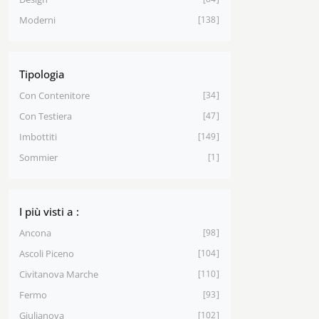
Moderni
138
Tipologia
Con Contenitore
34
Con Testiera
47
Imbottiti
149
Sommier
1
I più visti a :
Ancona
98
Ascoli Piceno
104
Civitanova Marche
110
Fermo
93
Giulianova
102