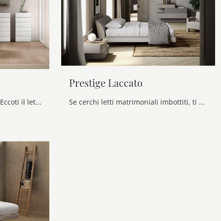
Prestige Laccato
Vuoi ridefinire la zona notte? Eccoti il letto in ecopelle City di Maronese per spazi moderni.
Se cerchi letti matrimoniali imbottiti, ti presentiamo il modello Prestige Laccato in ecopelle per arricchire la camera da letto.