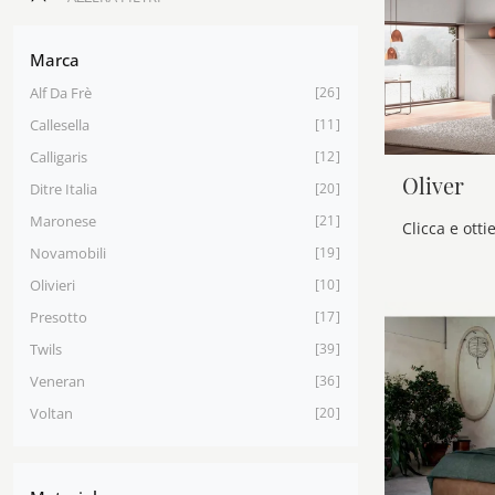
Marca
Alf Da Frè
26
Callesella
11
Calligaris
12
Oliver
Ditre Italia
20
Maronese
21
Novamobili
19
Olivieri
10
Presotto
17
Twils
39
Veneran
36
Voltan
20