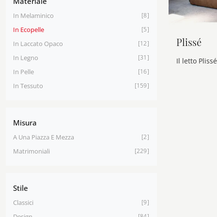
Materiale
In Melaminico
8
In Ecopelle
5
Plissé
In Laccato Opaco
12
In Legno
31
In Pelle
16
In Tessuto
159
Misura
A Una Piazza E Mezza
2
Matrimoniali
229
Stile
Classici
9
Design
84