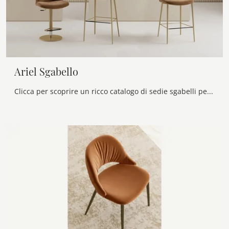
Ariel Sgabello
Clicca per scoprire un ricco catalogo di sedie sgabelli per stanze design: il modello Ariel Sgabello di Bontempi ti sta aspettando!