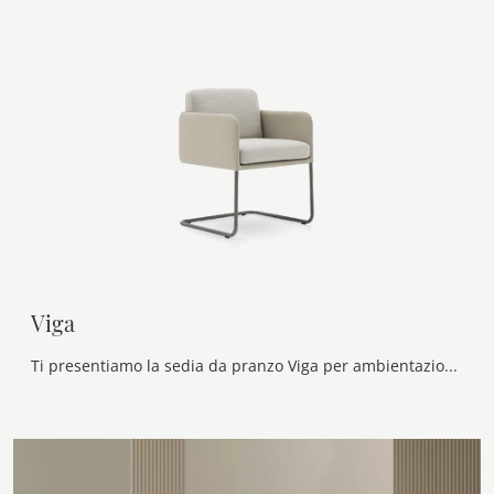
Viga
Ti presentiamo la sedia da pranzo Viga per ambientazioni design, tra le più esclusive Sedie fisse di Ditre Italia.