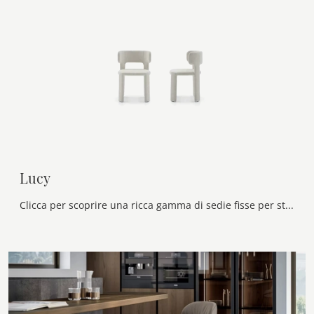
Lucy
Clicca per scoprire una ricca gamma di sedie fisse per stanze design: il modello Lucy di Ditre Italia ti sta aspettando!