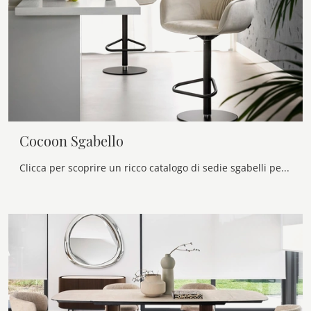
Cocoon Sgabello
Clicca per scoprire un ricco catalogo di sedie sgabelli per stanze design: il modello Cocoon Sgabello di Calligaris ti attende!