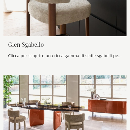
Glen Sgabello
Clicca per scoprire una ricca gamma di sedie sgabelli per stanze design: il modello Glen Sgabello di Calligaris ti sta aspettando!