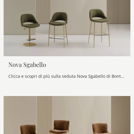
Nova Sgabello
Clicca e scopri di più sulla seduta Nova Sgabello di Bontempi in tessuto: le più originali Sedie sgabelli design ti attendono.