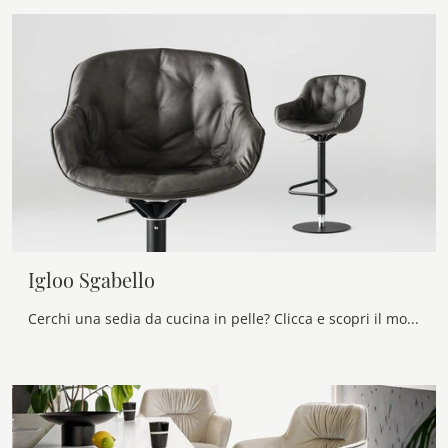
Igloo Sgabello
Cerchi una sedia da cucina in pelle? Clicca e scopri il modello Igloo Sgabello di Calligaris per completare i tuoi locali perfettamente.