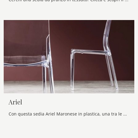
Ariel
Con questa sedia Ariel Maronese in plastica, una tra le nostre sedute fisse design, potrai impreziosire i tuoi spazi.