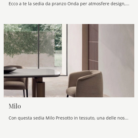
Ecco a te la sedia da pranzo Onda per atmosfere design, tra le più originali Sedie fisse di Calligaris.
Milo
Con questa sedia Milo Presotto in tessuto, una delle nostre sedute fisse design, potrai arricchire i tuoi spazi.