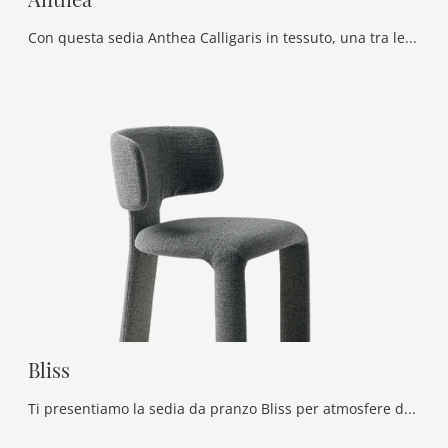
Con questa sedia Anthea Calligaris in tessuto, una tra le nostre sedute fisse design, potrai impreziosire i tuoi spazi.
Bliss
Ti presentiamo la sedia da pranzo Bliss per atmosfere design, tra le più originali Sedie fisse di Ditre Italia.