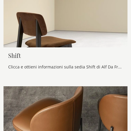
Shift
Clicca e ottieni informazioni sulla sedia Shift di Alf Da Frè in tessuto: le più originali Sedie fisse design ti attendono.