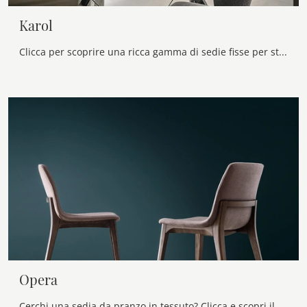
Karol
Clicca per scoprire una ricca gamma di sedie fisse per stanze design: il modello Karol di Alf Da Frè ti attende!
Opera
Cerchi una sedia da pranzo in tessuto? Clicca e scopri il modello Opera di Maronese per completare i tuoi interni alla perfezione.