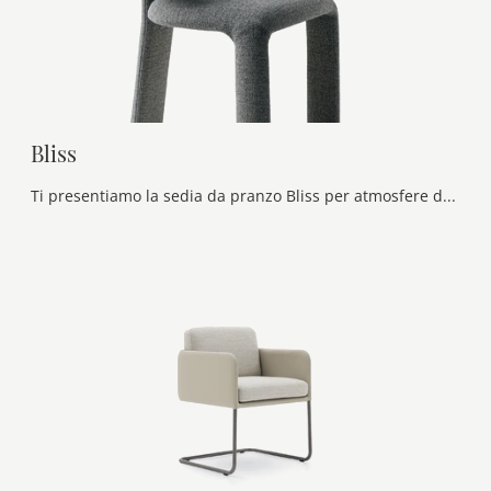
Bliss
Ti presentiamo la sedia da pranzo Bliss per atmosfere design, tra le più originali Sedie fisse di Ditre Italia.