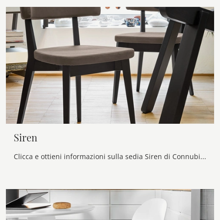
Siren
Clicca e ottieni informazioni sulla sedia Siren di Connubia in ecopelle: le più esclusive Sedie fisse moderne ti aspettano.