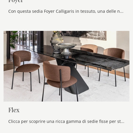
Con questa sedia Foyer Calligaris in tessuto, una delle nostre sedute fisse moderne, potrai impreziosire i tuoi spazi.
Flex
Clicca per scoprire una ricca gamma di sedie fisse per stanze moderne: il modello Flex di Calligaris ti aspetta!