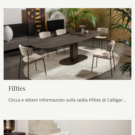
Fifties
Clicca e ottieni informazioni sulla sedia Fifties di Calligaris in tessuto: le più belle Sedie fisse moderne ti attendono.