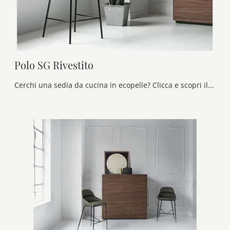
Polo SG Rivestito
Cerchi una sedia da cucina in ecopelle? Clicca e scopri il modello Polo SG Rivestito di Bontempi per ultimare i tuoi spazi al meglio.