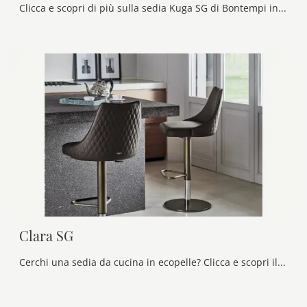
Clicca e scopri di più sulla sedia Kuga SG di Bontempi in ecopelle: le più esclusive Sedie sgabelli moderne ti attendono.
Clara SG
Cerchi una sedia da cucina in ecopelle? Clicca e scopri il modello Clara SG di Bontempi per ultimare i tuoi spazi alla perfezione.