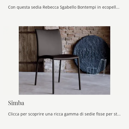
Con questa sedia Rebecca Sgabello Bontempi in ecopelle, una delle nostre sedute sgabelli design, potrai completare i tuoi interni.
Simba
Clicca per scoprire una ricca gamma di sedie fisse per stanze moderne: il modello Simba di Bontempi ti sta aspettando!