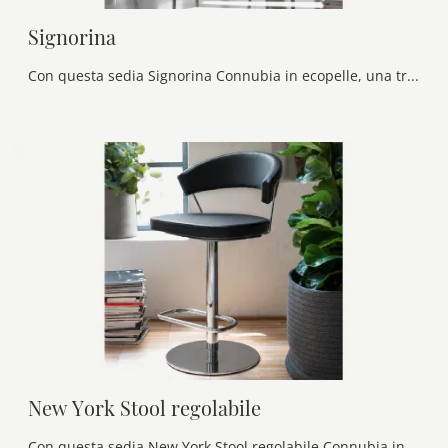
Signorina
Con questa sedia Signorina Connubia in ecopelle, una tra le nostre sedute fisse moderne, potrai arricchire i tuoi interni.
New York Stool regolabile
Con questa sedia New York Stool regolabile Connubia in ecopelle, una delle nostre sedute sgabelli moderne, potrai completare i tuoi locali.