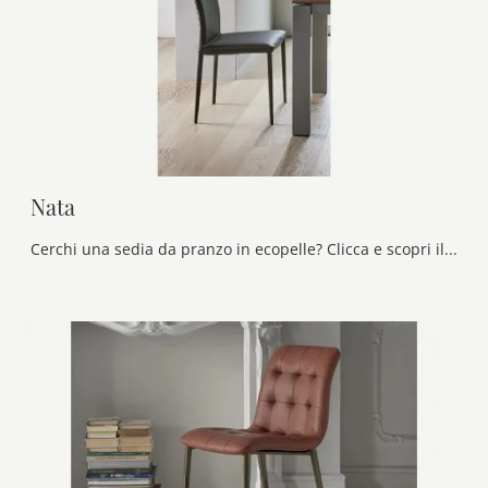
Nata
Cerchi una sedia da pranzo in ecopelle? Clicca e scopri il modello Nata di Bontempi per completare i tuoi locali perfettamente.