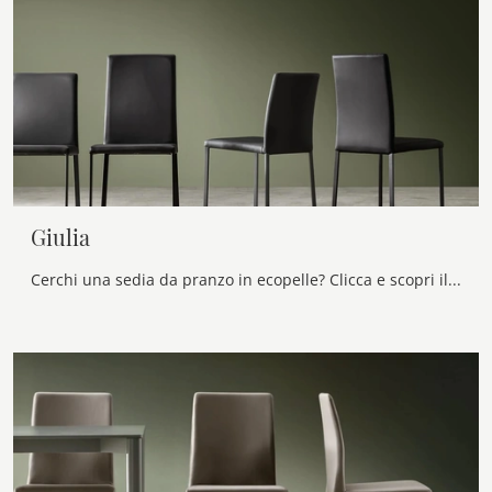
Giulia
Cerchi una sedia da pranzo in ecopelle? Clicca e scopri il modello Giulia di Maronese per ultimare i tuoi locali alla perfezione.