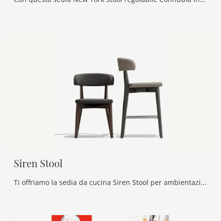
Siren Stool
Ti offriamo la sedia da cucina Siren Stool per ambientazioni moderne, tra le più originali Sedie sgabelli di Connubia.