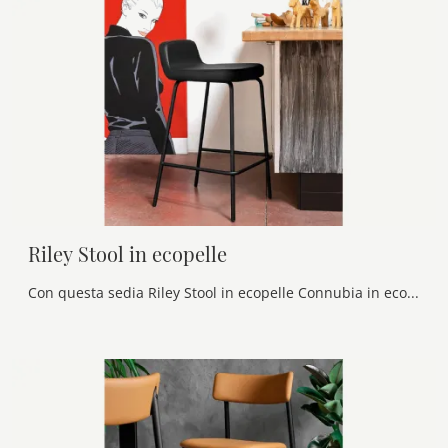
Riley Stool in ecopelle
Con questa sedia Riley Stool in ecopelle Connubia in ecopelle, una delle nostre sedute sgabelli moderne, potrai valorizzare i tuoi locali.