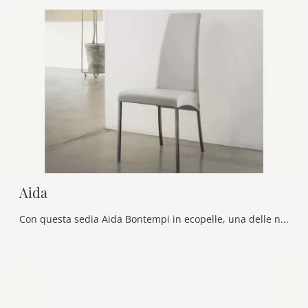
Aida
Con questa sedia Aida Bontempi in ecopelle, una delle nostre sedute fisse design, potrai valorizzare i tuoi interni.