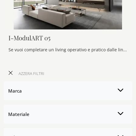
I-ModulART 05
Se vuoi completare un living operativo e pratico dalle linee moderne, ecco a te la parete attrezzata I-ModulART 05 Presotto.
AZZERA FILTRI
Marca
Materiale