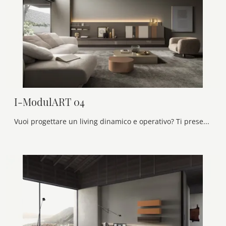
I-ModulART 04
Vuoi progettare un living dinamico e operativo? Ti presentiamo la parete attrezzata I-ModulART 04 Presotto dalle forme decise moderne.