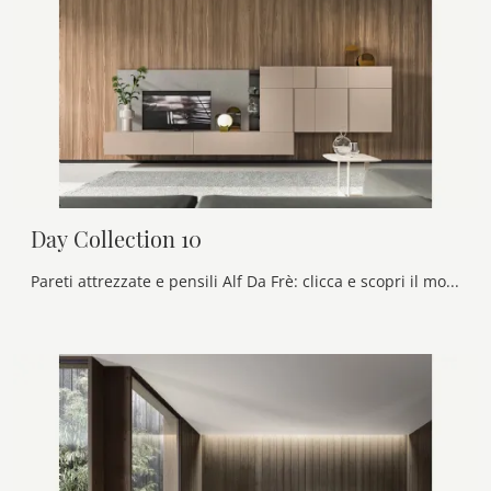
Day Collection 10
Pareti attrezzate e pensili Alf Da Frè: clicca e scopri il modello Day Collection 10 e potrai impreziosire stanze moderne di ogni tipo.