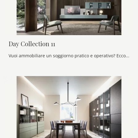
Day Collection 11
Vuoi ammobiliare un soggiorno pratico e operativo? Ecco a te la parete attrezzata Day Collection 11 Alf Da Frè dalle linee decise moderne.