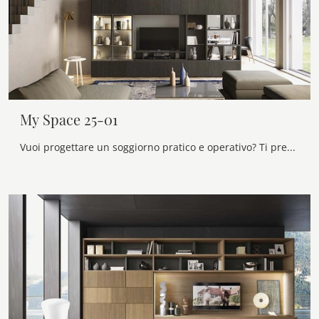
My Space 25-01
Vuoi progettare un soggiorno pratico e operativo? Ti presentiamo la parete attrezzata My Space 25-01 Alf Da Frè dalle linee decise moderne.