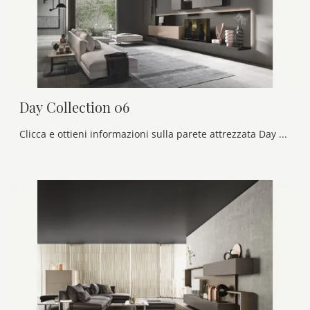
Day Collection 06
Clicca e ottieni informazioni sulla parete attrezzata Day Collection 06 della marca Alf Da Frè: è la soluzione dalle linee moderne perfetta per te.