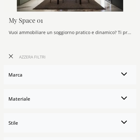
My Space 01
Vuoi ammobiliare un soggiorno pratico e dinamico? Ti presentiamo la parete attrezzata My Space 01 Alf Da Frè dalle linee decise moderne.
AZZERA FILTRI
Marca
Materiale
Stile