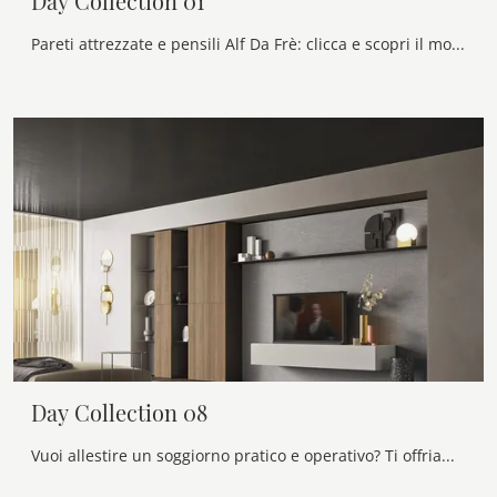
Day Collection 01
Pareti attrezzate e pensili Alf Da Frè: clicca e scopri il modello Day Collection 01 e potrai impreziosire stanze moderne di ogni tipo.
Day Collection 08
Vuoi allestire un soggiorno pratico e operativo? Ti offriamo la parete attrezzata Day Collection 08 Alf Da Frè dalle forme decise moderne.