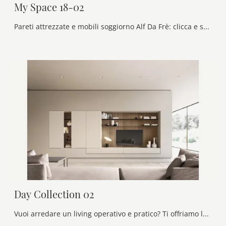
My Space 18-02
Pareti attrezzate e mobili soggiorno Alf Da Frè: clicca e scopri il modello My Space 18-02 e potrai completare stanze moderne di ogni genere.
Day Collection 02
Vuoi arredare un living operativo e pratico? Ti offriamo la parete attrezzata Day Collection 02 Alf Da Frè dalle forme decise moderne.