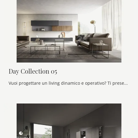
Day Collection 05
Vuoi progettare un living dinamico e operativo? Ti presentiamo la parete attrezzata Day Collection 05 Alf Da Frè dalle linee decise moderne.