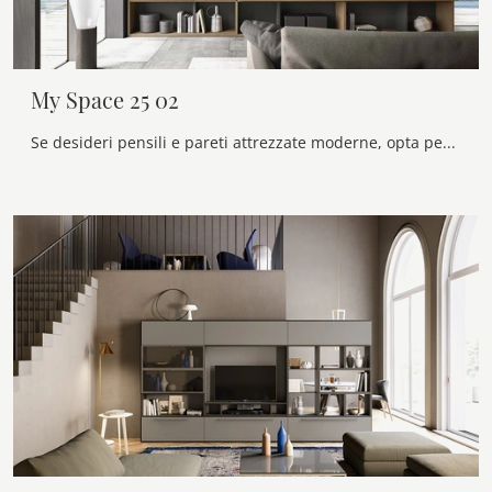
My Space 25 02
Se desideri pensili e pareti attrezzate moderne, opta per il modello My Space 25 02 di Alf Da Frè: clicca e ottieni informazioni!