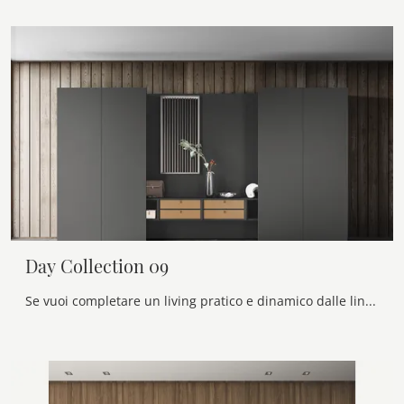
Day Collection 09
Se vuoi completare un living pratico e dinamico dalle linee moderne, ti offriamo la parete attrezzata Day Collection 09 Alf Da Frè.