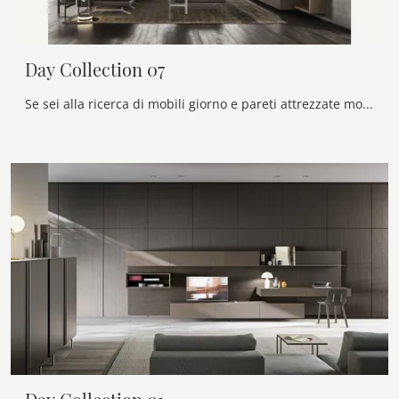
Day Collection 07
Se sei alla ricerca di mobili giorno e pareti attrezzate moderne, opta per il modello Day Collection 07 di Alf Da Frè: clicca e ottieni informazioni!