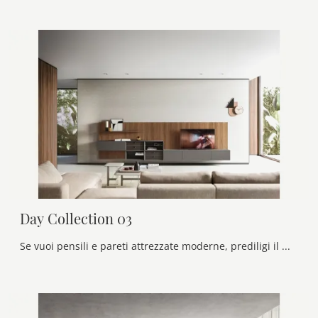
Day Collection 03
Se vuoi pensili e pareti attrezzate moderne, prediligi il modello Day Collection 03 di Alf Da Frè: clicca e scopri di più!