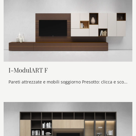
I-ModulART F
Pareti attrezzate e mobili soggiorno Presotto: clicca e scopri il modello I-ModulART F e potrai impreziosire stanze moderne di ogni genere.