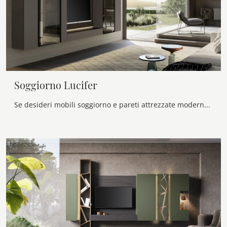
Soggiorno Lucifer
Se desideri mobili soggiorno e pareti attrezzate moderne, prediligi il modello Soggiorno Lucifer di Voltan: clicca e scopri di più!