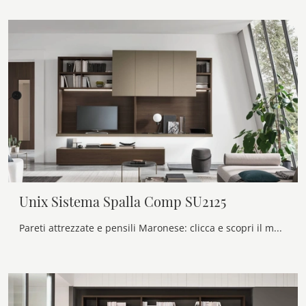
Unix Sistema Spalla Comp SU2125
Pareti attrezzate e pensili Maronese: clicca e scopri il modello Unix Sistema Spalla Comp SU2125 e potrai completare stanze moderne di ogni tipo.