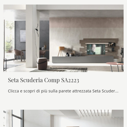
Seta Scuderia Comp SA2223
Clicca e scopri di più sulla parete attrezzata Seta Scuderia Comp SA2223 dell'azienda Maronese: è la soluzione dalle linee moderne perfetta per te.