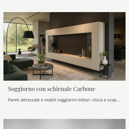
Soggiorno con schienale Carbone
Pareti attrezzate e mobili soggiorno Voltan: clicca e scopri il modello Soggiorno con schienale Carbone e potrai impreziosire stanze moderne di ogni ...