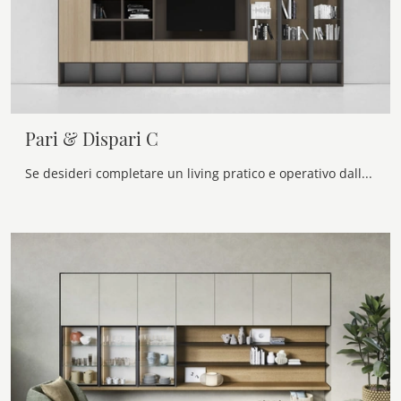
Pari & Dispari C
Se desideri completare un living pratico e operativo dalle linee moderne, ecco a te la parete attrezzata Pari & Dispari C Presotto.