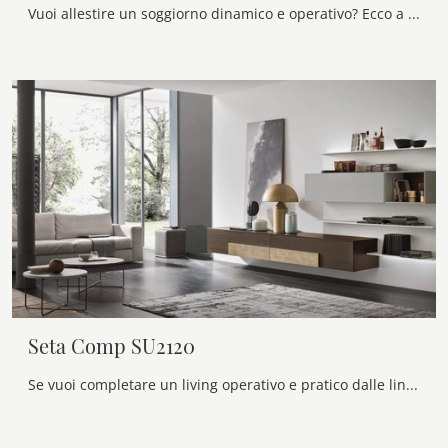
Vuoi allestire un soggiorno dinamico e operativo? Ecco a te la parete attrezzata Seta Comp SA2230 Maronese dalle forme decise moderne.
Seta Comp SU2120
Se vuoi completare un living operativo e pratico dalle linee moderne, ti offriamo la parete attrezzata Seta Comp SU2120 Maronese.