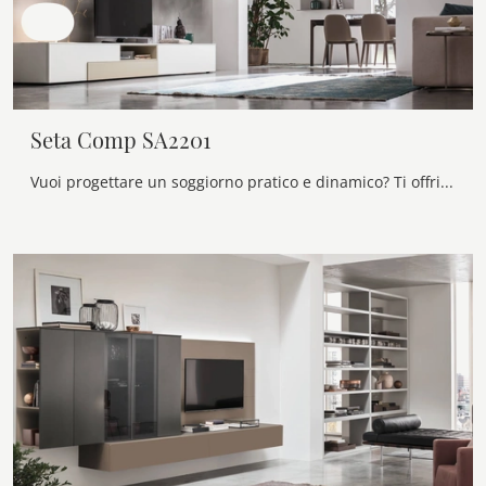
Seta Comp SA2201
Vuoi progettare un soggiorno pratico e dinamico? Ti offriamo la parete attrezzata Seta Comp SA2201 Maronese dalle linee decise moderne.