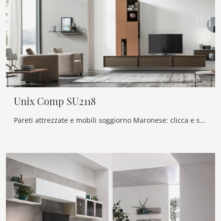
Unix Comp SU2118
Pareti attrezzate e mobili soggiorno Maronese: clicca e scopri il modello Unix Comp SU2118 e potrai impreziosire stanze moderne di ogni tipo.