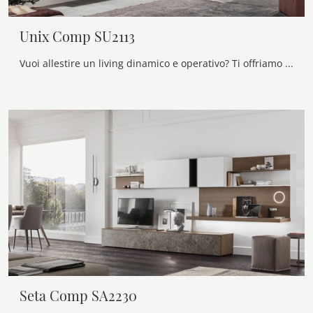
Unix Comp SU2113
Vuoi allestire un living dinamico e operativo? Ti offriamo la parete attrezzata Unix Comp SU2113 Maronese dalle forme decise moderne.
Seta Comp SA2230