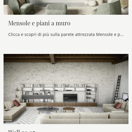
Mensole e piani a muro
Clicca e scopri di più sulla parete attrezzata Mensole e piani a muro della firma Novamobili: è la soluzione dalle linee moderne ideale per te.