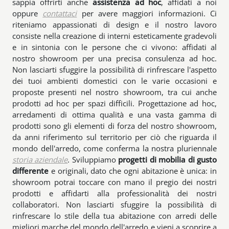
sappia offrirti anche
assistenza ad hoc
, affidati a noi
oppure
contattaci
per avere maggiori informazioni. Ci
riteniamo appassionati di design e il nostro lavoro
consiste nella creazione di interni esteticamente gradevoli
e in sintonia con le persone che ci vivono: affidati al
nostro showroom per una precisa consulenza ad hoc.
Non lasciarti sfuggire la possibilità di rinfrescare l'aspetto
dei tuoi ambienti domestici con le varie occasioni e
proposte presenti nel nostro showroom, tra cui anche
prodotti ad hoc per spazi difficili. Progettazione ad hoc,
arredamenti di ottima qualità e una vasta gamma di
prodotti sono gli elementi di forza del nostro showroom,
da anni riferimento sul territorio per ciò che riguarda il
mondo dell'arredo, come conferma la nostra pluriennale
storia aziendale
. Sviluppiamo
progetti di mobilia di gusto
differente
e originali, dato che ogni abitazione è unica: in
showroom potrai toccare con mano il pregio dei nostri
prodotti e affidarti alla professionalità dei nostri
collaboratori. Non lasciarti sfuggire la possibilità di
rinfrescare lo stile della tua abitazione con arredi delle
migliori marche del mondo dell'arredo e vieni a scoprire a