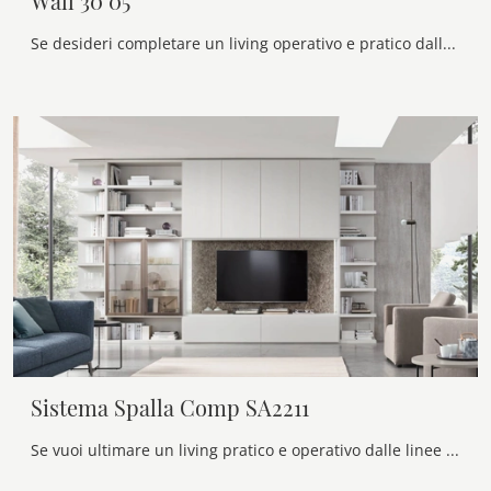
Wall 30 05
Se desideri completare un living operativo e pratico dalle linee moderne, ti offriamo la parete attrezzata Wall 30 05 Novamobili.
Sistema Spalla Comp SA2211
Se vuoi ultimare un living pratico e operativo dalle linee moderne, ti presentiamo la parete attrezzata Sistema Spalla Comp SA2211 Maronese.