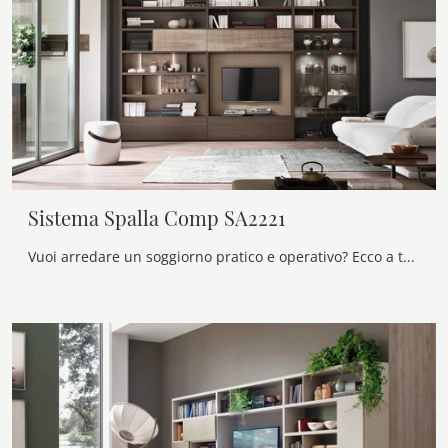
Sistema Spalla Comp SA2221
Vuoi arredare un soggiorno pratico e operativo? Ecco a te la parete attrezzata Sistema Spalla Comp SA2221 Maronese dalle linee decise moderne.