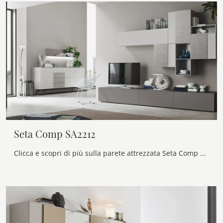
Seta Comp SA2212
Clicca e scopri di più sulla parete attrezzata Seta Comp SA2212 della firma Maronese: è la soluzione dalle linee moderne ideale per te.