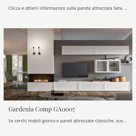
Clicca e ottieni informazioni sulla parete attrezzata Seta Sistema Spalla Comp SA2215 dell'azienda Maronese: è la soluzione dalle linee moderne ...
Gardenia Comp GA0007
Se cerchi mobili giorno e pareti attrezzate classiche, scegli il modello Gardenia Comp GA0007 di Maronese: clicca e ottieni informazioni!