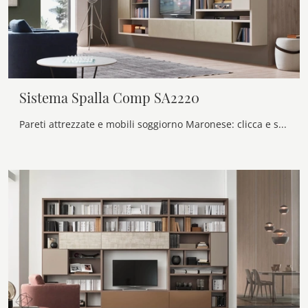
Sistema Spalla Comp SA2220
Pareti attrezzate e mobili soggiorno Maronese: clicca e scopri il modello Sistema Spalla Comp SA2220 e potrai impreziosire stanze moderne di ogni ...