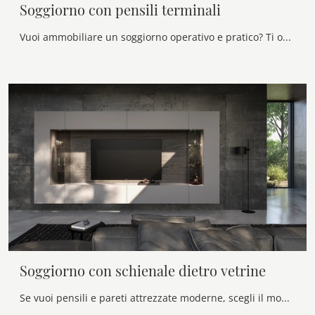
Soggiorno con pensili terminali
Vuoi ammobiliare un soggiorno operativo e pratico? Ti offriamo la parete attrezzata Soggiorno con pensili terminali Voltan dalle linee decise moderne.
Soggiorno con schienale dietro vetrine
Se vuoi pensili e pareti attrezzate moderne, scegli il modello Soggiorno con schienale dietro vetrine di Voltan: clicca e ottieni informazioni!