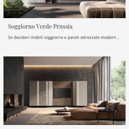
Soggiorno Verde Prussia
Se desideri mobili soggiorno e pareti attrezzate moderne, scegli il modello Soggiorno Verde Prussia di Voltan: clicca e scopri di più!