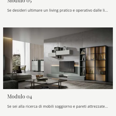
Modulo 05
Se desideri ultimare un living pratico e operativo dalle linee classiche, ti offriamo la parete attrezzata Modulo 05 Veneran.
Modulo 04
Se sei alla ricerca di mobili soggiorno e pareti attrezzate moderne, scegli il modello Modulo 04 di Veneran: clicca e ottieni informazioni!