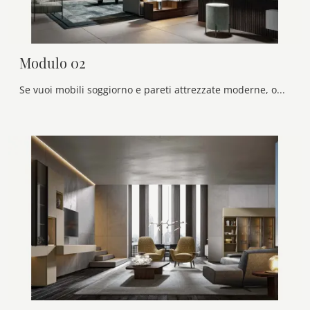
Modulo 02
Se vuoi mobili soggiorno e pareti attrezzate moderne, opta per il modello Modulo 02 di Veneran: clicca e scopri di più!