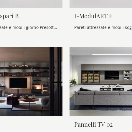
spari B
I-ModulART F
Pareti attrezzate e mobili giorno Presotto: clicca e scopri il modello Pari & Dispari B e potrai valorizzare stanze moderne di ogni genere.
Pannelli TV 02