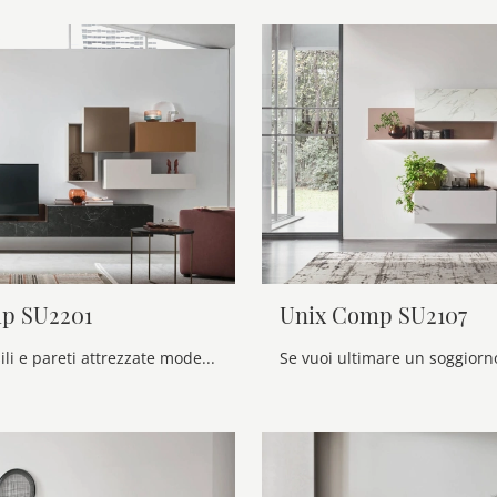
p SU2201
Unix Comp SU2107
Se vuoi pensili e pareti attrezzate moderne, opta per il modello Seta Comp SU2201 di Maronese: clicca e ottieni informazioni!