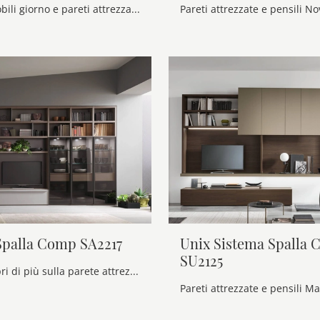
Se cerchi mobili giorno e pareti attrezzate moderne, prediligi il modello Dedalo di Novamobili: clicca e scopri di più!
Spalla Comp SA2217
Unix Sistema Spalla
SU2125
Clicca e scopri di più sulla parete attrezzata Sistema Spalla Comp SA2217 del marchio Maronese: è la soluzione dalle linee moderne perfetta per te.