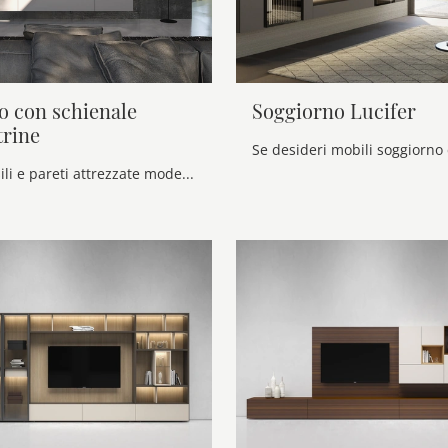
o con schienale
Soggiorno Lucifer
trine
Se vuoi pensili e pareti attrezzate moderne, scegli il modello Soggiorno con schienale dietro vetrine di Voltan: clicca e ottieni informazioni!