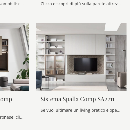
Pareti attrezzate e pensili Novamobili: clicca e scopri il modello Pannelli TV 02 e potrai completare stanze moderne di ogni genere.
Clicca e scopri di più sulla parete attrezzata Mensole e piani a muro della firma Novamobili: è la soluzione dalle linee moderne ideale per te.
 Comp
Sistema Spalla Comp SA2211
Se vuoi ultimare un living pratico e operativo dalle linee moderne, ti presentiamo la parete attrezzata Sistema Spalla Comp SA2211 Maronese.
Pareti attrezzate e pensili Maronese: clicca e scopri il modello Unix Sistema Spalla Comp SU2125 e potrai completare stanze moderne di ogni tipo.