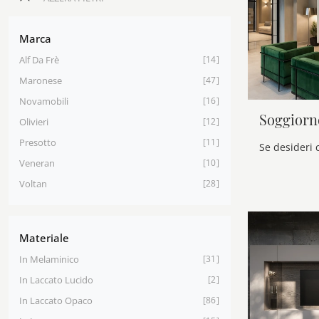
Marca
Alf Da Frè
14
Maronese
47
Novamobili
16
Soggiorn
Olivieri
12
Presotto
11
Veneran
10
Voltan
28
Materiale
In Melaminico
31
In Laccato Lucido
2
In Laccato Opaco
86