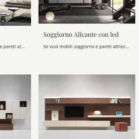
Soggiorno Alicante con led
Se desideri mobili soggiorno e pareti attrezzate moderne, prediligi il modello Soggiorno Lucifer di Voltan: clicca e scopri di più!
Se vuoi mobili soggiorno e pareti attrezzate moderne, prediligi il modello Soggiorno Alicante con led di Voltan: clicca e ottieni informazioni!