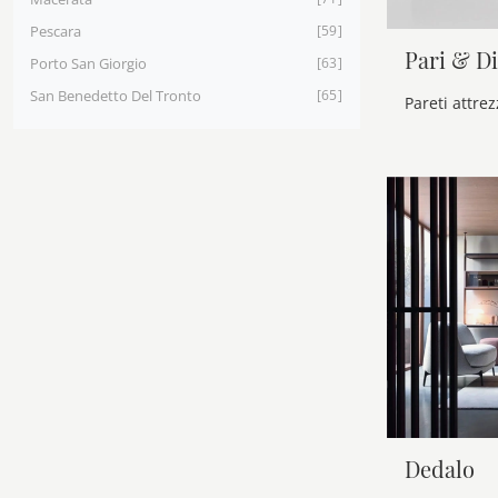
Pescara
59
Pari & Di
Porto San Giorgio
63
San Benedetto Del Tronto
65
Dedalo