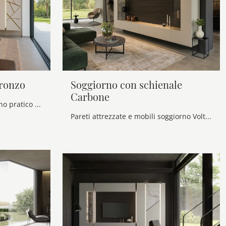
ronzo
Soggiorno con schienale
Carbone
Vuoi ammobiliare un soggiorno pratico e operativo? Ti offriamo la parete attrezzata Soggiorno Ardenne Bronzo Voltan dalle forme decise moderne.
Pareti attrezzate e mobili soggiorno Voltan: clicca e scopri il modello Soggiorno con schienale Carbone e potrai impreziosire stanze moderne di ogni ...