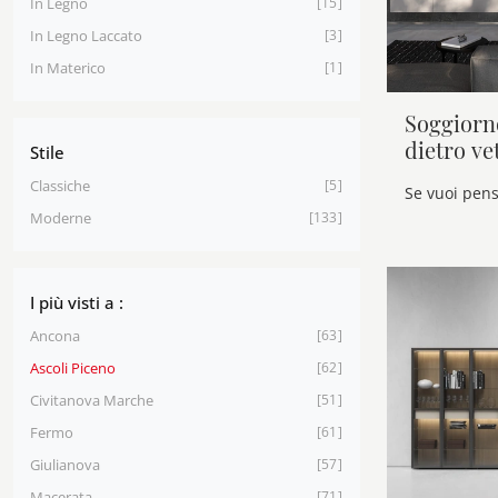
In Legno
15
In Legno Laccato
3
In Materico
1
Soggiorn
dietro ve
Stile
Classiche
5
Moderne
133
I più visti a :
Ancona
63
Ascoli Piceno
62
Civitanova Marche
51
Fermo
61
Giulianova
57
Macerata
71