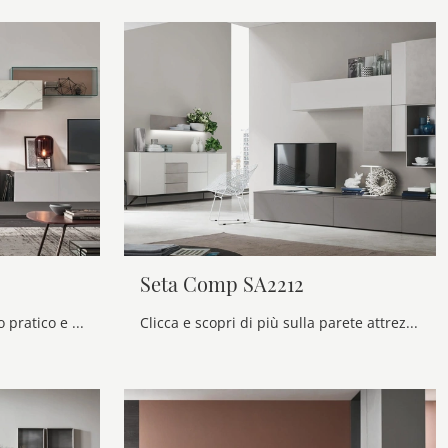
Seta Comp SA2212
Se vuoi ultimare un soggiorno pratico e operativo dalle linee moderne, ti presentiamo la parete attrezzata Unix Comp SU2107 Maronese.
Clicca e scopri di più sulla parete attrezzata Seta Comp SA2212 della firma Maronese: è la soluzione dalle linee moderne ideale per te.