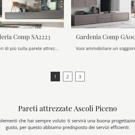
deria Comp SA2223
Gardenia Comp GA00
Clicca e scopri di più sulla parete attrezzata Seta Scuderia Comp SA2223 dell'azienda Maronese: è la soluzione dalle linee moderne perfetta per te.
1
2
3
Pareti attrezzate Ascoli Piceno
mplementi che hai sempre voluto ti servirà una buona progettazion
gusto, per questo abbiamo predisposto dei servizi efficienti: