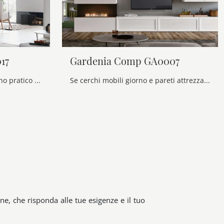
17
Gardenia Comp GA0007
Vuoi ammobiliare un soggiorno pratico e dinamico? Ti presentiamo la parete attrezzata Gardenia Comp GA0017 Maronese dalle linee decise classiche.
Se cerchi mobili giorno e pareti attrezzate classiche, scegli il modello Gardenia Comp GA0007 di Maronese: clicca e ottieni informazioni!
e, che risponda alle tue esigenze e il tuo