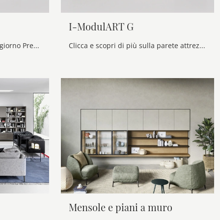
I-ModulART G
Pareti attrezzate e mobili soggiorno Presotto: clicca e scopri il modello I-ModulART F e potrai impreziosire stanze moderne di ogni genere.
Clicca e scopri di più sulla parete attrezzata I-ModulART G dell'azienda Presotto: è la soluzione dalle linee moderne perfetta per te.
Mensole e piani a muro