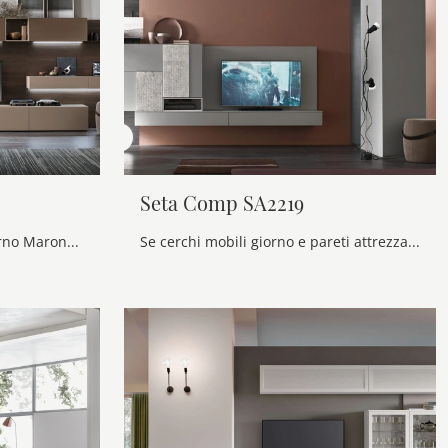
Seta Comp SA2219
Pareti attrezzate e mobili giorno Maronese: clicca e scopri il modello Unix Comp SU2115 e potrai impreziosire stanze moderne di ogni tipo.
Se cerchi mobili giorno e pareti attrezzate moderne, scegli il modello Seta Comp SA2219 di Maronese: clicca e scopri di più!