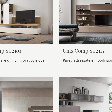
mp SU2104
Unix Comp SU2115
Se vuoi ultimare un living pratico e operativo dalle linee moderne, ecco a te la parete attrezzata Unix Comp SU2104 Maronese.